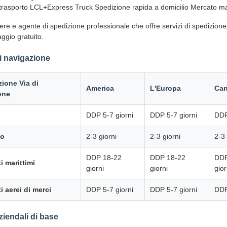
trasporto LCL+Express Truck Spedizione rapida a domicilio Mercato mar
ere e agente di spedizione professionale che offre servizi di spedizi
ggio gratuito.
di navigazione
zione Via di
America
L'Europa
Ca
one
DDP 5-7 giorni
DDP 5-7 giorni
DDP
so
2-3 giorni
2-3 giorni
2-3 
DDP 18-22
DDP 18-22
DDP
i marittimi
giorni
giorni
gior
i aerei di merci
DDP 5-7 giorni
DDP 5-7 giorni
DDP
ziendali di base