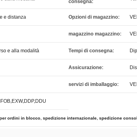
consegna:
e e distanza
Opzioni di magazzino:
VE
magazzino magazzino:
VE
rso e alla modalità
Tempi di consegna:
Dip
Assicurazione:
Dis
servizi di imballaggio:
VE
,FOB,EXW,DDP,DDU
,
,
per ordini in blocco
spedizione internazionale
spedizione consol