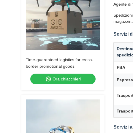
Agente di 
Spedizioni
magazzina
Servizi 
Destina
spedizi
Time-guaranteed logistics for cross-
border promotional goods
FBA
Ora chiacchieri
Espres
Trasport
Trasport
Servizi a