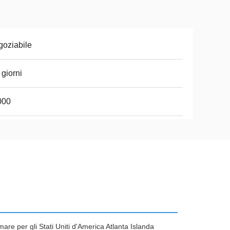
oziabile
 giorni
000
are per gli Stati Uniti d'America Atlanta Islanda