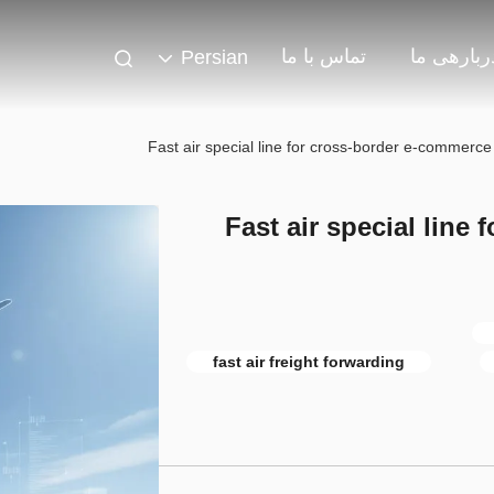
ربارهی ما
تماس با ما
Persian
Fast air special line for cross-border e-commerce
Fast air special line
fast air freight forwarding