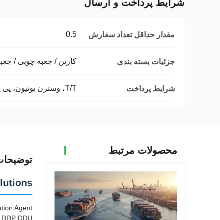
شرایط پرداخت و ارسال
0.5
مقدار حداقل تعداد سفارش
کارتن / جعبه چوبی / جعب
جزئیات بسته بندی
T/T، وسترن یونیون، پی پال
شرایط پرداخت
محصولات مرتبط
توضیحا
lutions
tion Agent
SA DDP DDU