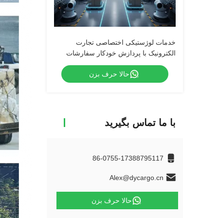
خدمات لوژستیکی اختصاصی تجارت
الکترونیک با پردازش خودکار سفارشات
حالا حرف بزن
با ما تماس بگیرید
86-0755-17388795117
Alex@dycargo.cn
حالا حرف بزن