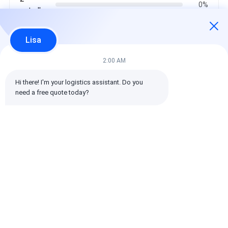
0%
estrellas
1
0%
estrellas
Lisa
2:00 AM
Todas las reseñas
Hi there! I'm your logistics assistant. Do you 
need a free quote today?
emin
Es muy útil. (10w+)
时效快渠道稳定
Etiquetas:
Transporte de mercancías a nivel mundial
envío internacional del promotor de carga
Agente de carga logística