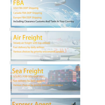
Visita a la fábrica
Control de Calidad
Contacto
Ahora Charle
Carga internacional delantera
Flete aéreo delantero
transporte marítimo
Envío DDP desde China
envío expreso