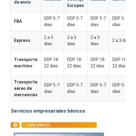
de envío
Europeo
DDP 5-7
DDP 5-7
DDP 5-7
DDP 5-7
FBA
días
días
días
días
2 a 3
2 a 3
2 a 3
Expreso
2 a 3 días
días
días
días
Transporte
DDP 18-
DDP 18-
DDP 18-
DDP 18-
marítimo
22 días
22 días
22 días
22 días
Transporte
DDP 5-7
DDP 5-7
DDP 5-7
DDP 5-7
aéreo de
días
días
días
días
mercancías
Inicio
Servicios empresariales básicos
Productos
Sobre nosotros