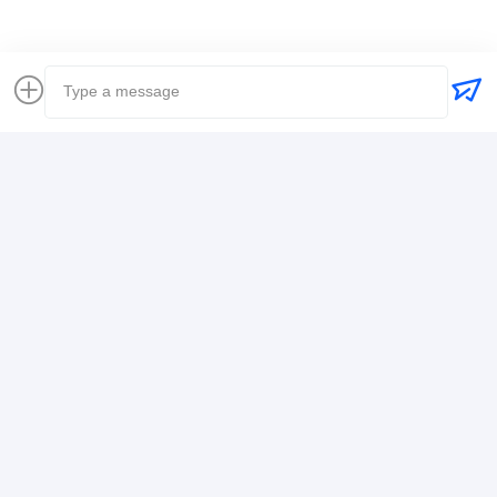
Contacto
Mr. Alex
+8617388795117
368-2, Zhiwuyuan Rd., Distrito de Longgang,
Shenzhen
Ahora Charle