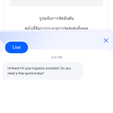
รูปฉบับการจัดอันดับ
ต่อไปนี้คือการกระจายการจัดอันดับทั้งหมด
5 ดาว
100%
4 ดาว
0%
Lisa
3 ดาว
0%
2 ดาว
0%
4:41 PM
1 ดาว
0%
Hi there! I'm your logistics assistant. Do you 
need a free quote today?
รีวิวทั้งหมด
emin
เป็นประโยชน์ (10w+)
时效快渠道稳定