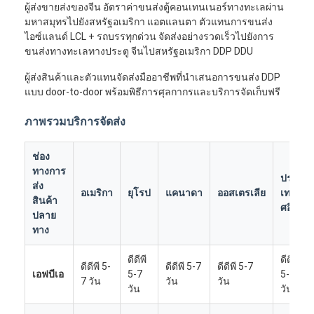
ผู้ส่งขายส่งของจีน อัตราค่าขนส่งตู้คอนเทนเนอร์ทางทะเลผ่าน
มหาสมุทรไปยังสหรัฐอเมริกา แอตแลนตา ตัวแทนการขนส่ง
ไอซ์แลนด์ LCL + รถบรรทุกด่วน จัดส่งอย่างรวดเร็วไปยังการ
ขนส่งทางทะเลทางประตู จีนไปสหรัฐอเมริกา DDP DDU
ผู้ส่งสินค้าและตัวแทนจัดส่งมืออาชีพที่นำเสนอการขนส่ง DDP
แบบ door-to-door พร้อมพิธีการศุลกากรและบริการจัดเก็บฟรี
ภาพรวมบริการจัดส่ง
ช่อง
ทางการ
ประ
ส่ง
อเมริกา
ยุโรป
แคนาดา
ออสเตรเลีย
เท
สินค้า
ศอื่นๆ
ปลาย
ทาง
ดีดีพี
ดีดีพี
ดีดีพี 5-
ดีดีพี 5-7
ดีดีพี 5-7
เอฟบีเอ
5-7
5-7
7 วัน
วัน
วัน
วัน
วัน