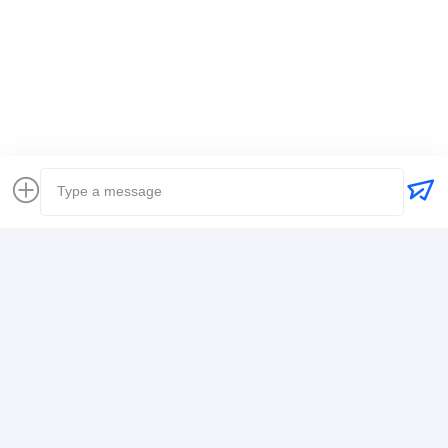
แท็ก:
ผู้ส่งของทั่วโลก
ส่งสัมภาระ การขนส่งทางเรือระหว่างประเทศ
เจ้าหน้าที่ขนส่งสินค้าโลจิสติก
รายละเอียดการติดต่อ
Mr. Alex
+8617388795117
368-2, ถนน Zhiwuyuan, เขต Longgang, เซินเจิ้น