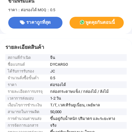
ข้ามพรมแดน
ราคา：ต่อรองได้
MOQ：0.5
ราคาถูกที่สุด
พูดคุยกันตอนนี้
รายละเอียดสินค้า
สถานที่กำเนิด
จีน
ชื่อแบรนด์
DYCARGO
ได้รับการรับรอง
JC
จำนวนสั่งซื้อขั้นต่ำ
0.5
ราคา
ต่อรองได้
รายละเอียดการบรรจุ
กล่องกระดาษแข็ง / กล่องไม้ / ลังไม้
เวลาการส่งมอบ
1-2 วัน
เงื่อนไขการชำระเงิน
T/T, เวสเทิร์นยูเนี่ยน, เพย์พาล
สามารถในการผลิต
50,000
การคำนวณค่าขนส่ง
ขึ้นอยู่กับน้ำหนัก ปริมาตร และระยะทาง
การจัดการเอกสาร
จริง