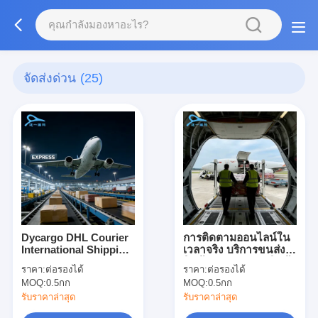
จัดส่งด่วน
(25)
Dycargo DHL Courier
การติดตามออนไลน์ใน
International Shipping
เวลาจริง บริการขนส่ง
Forwarder, DHL
สินค้า DHL การส่งสินค้า
ราคา:
ต่อรองได้
ราคา:
ต่อรองได้
Freight Shipping ทั่ว
ด่วน DHL ที่น่าเชื่อถือ
MOQ:
0.5กก
MOQ:
0.5กก
โลก
รับราคาล่าสุด
รับราคาล่าสุด