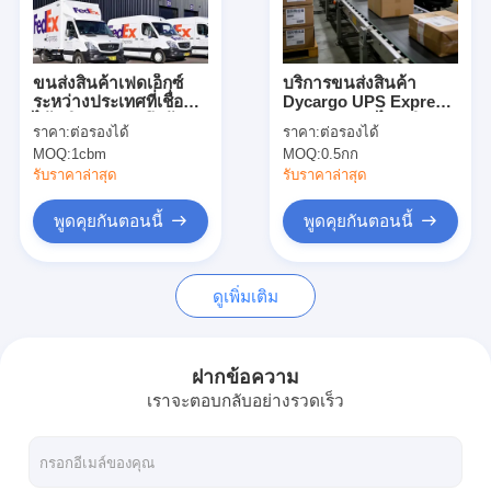
ทัวร์โรงงาน
ควบคุมคุณภาพ
ขนส่งสินค้าเฟดเอ็กซ์
บริการขนส่งสินค้า
ระหว่างประเทศที่เชื่อถือ
Dycargo UPS Express
ติดต่อเรา
ได้ บริการจัดส่งถึงบ้าน
ส่งด่วนวันถัดไป บริการ
ราคา:
ต่อรองได้
ราคา:
ต่อรองได้
จัดส่งแบบมาตรฐาน
MOQ:
1cbm
MOQ:
0.5กก
บริการขนส่ง
ข่าว
รับราคาล่าสุด
รับราคาล่าสุด
ทุกกรณี
พูดคุยกันตอนนี้
พูดคุยกันตอนนี้
พูดคุยกันตอนนี้
ดูเพิ่มเติม
การขนส่งสินค้าระหว่างประเทศ
ฝากข้อความ
เราจะตอบกลับอย่างรวดเร็ว
ขนส่งทางอากาศ
การขนส่งทางทะเล