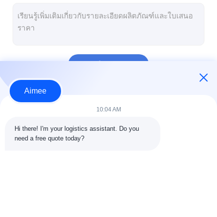
DDP จัดส่งจากจีน
จัดส่งด่วน
การขนส่งสินค้าทางรถไฟ
চালিয়ে
จัดส่งไปยัง Amazon
Aimee
รถบรรทุกขนส่งสินค้า
หมวดหมู่ของเรา
10:04 AM
บริการจัดเก็บ
Hi there! I'm your logistics assistant. Do you 
need a free quote today?
การขนส่งสินค้าระหว่าง
ขนส่งทางอากาศ
การขนส่งทางทะ
ประเทศ