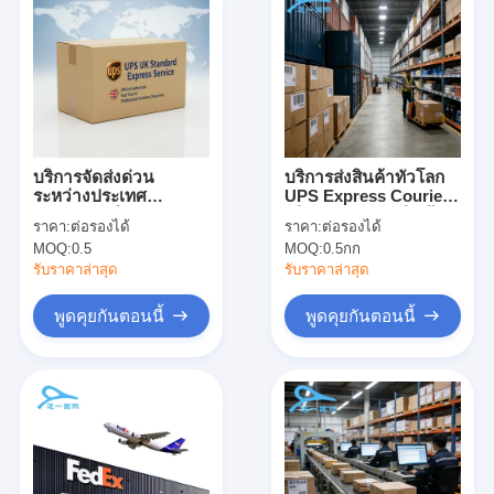
บริการจัดส่งด่วน
บริการส่งสินค้าทั่วโลก
ระหว่างประเทศ
UPS Express Courier
DHL/UPS สำหรับ
บริการรับและส่งสินค้า
ราคา:
ต่อรองได้
ราคา:
ต่อรองได้
อีคอมเมิร์ซข้ามพรมแดน
MOQ:
0.5
MOQ:
0.5กก
พร้อมบริการส่งถึงที่,
พิธีการศุลกากรแบบ
รับราคาล่าสุด
รับราคาล่าสุด
อัจฉริยะ และบริการรับ
ฝากฟรี 7 วัน
พูดคุยกันตอนนี้
พูดคุยกันตอนนี้
บ้าน
ผลิตภัณฑ์
เกี่ยวกับเรา