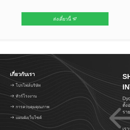
ส่งเดี๋ยวนี้
เกี่ยวกับเรา
S
โปรไฟล์บริษัท
I
LT
ทัวร์โรงงาน
Dyca
ตั้
การควบคุมคุณภาพ
ราย
แผนผังเว็บไซต์
ชํา
ครอ
เรา