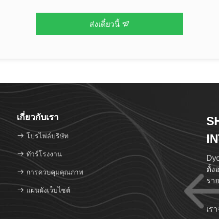
ส่งเดี๋ยวนี้
เกี่ยวกับเรา
S
โปรไฟล์บริษัท
I
LT
ทัวร์โรงงาน
Dyca
ตั้
การควบคุมคุณภาพ
ราย
แผนผังเว็บไซต์
ชํา
ครอ
เรา
ต่า