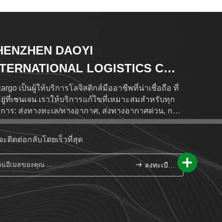
HENZHEN DAOYI
NTERNATIONAL LOGISTICS CO.,
D.
rgo เป็นผู้ให้บริการโลจิสติกส์มืออาชีพที่น่าเชื่อถือ ที่
งอยู่ที่เชนเจน เราให้บริการแก้ไขที่เหมาะสมสําหรับทุก
การ: ส่งทางทะเล/ทางอากาศ, ส่งทางอากาศด่วน, การ
ระภาษีและการจัดเก็บสินค้าด้วยเครือข่ายโลกที่
บคลุม 120+ ประเทศผ่าน 500+ ตัวแทนที่น่าเชื่อถือใน
จะติดต่อกลับโดยเร็วที่สุด
งประเทศ, การติดตามสินค้าในเวลาจริงมีให้บริการที่
.dycargo.cn & www.dycargo.net นําโดย "ความ
ลงทะเบียน
อสัตย์, ความมืออาชีพ, นวัตกรรม, Win-Win"บริการที่
ดภัยเป็นพันธมิตรโลจิสติกส์ทั่วโลกที่คุณชอบ.