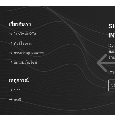
เกี่ยวกับเรา
S
โปรไฟล์บริษัท
I
LT
ทัวร์โรงงาน
Dyca
ตั้
การควบคุมคุณภาพ
ราย
แผนผังเว็บไซต์
ชํา
ครอ
เรา
ต่า
เหตุการณ์
www
ซื่
ข่าว
ปลอ
กรณี