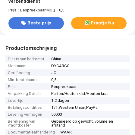
verzenddienst
Prijs：Bespreekbaar
MOQ：0,5
Beste prijs
Praatje Nu
Productomschrijving
Plaats van herkomst
China
Merknaam
DYCARGO
Certificering
JC
Min. bestelaantal
0,5
Prijs
Bespreekbaar
Verpakking Details
Karton/Houten kist/Houten krat
Levertijd
1-2 dagen
Betalingscondities
T/T,Western Union,PayPal
Levering vermogen
50000
Berekening van
Gebaseerd op gewicht, volume en
vrachtkosten
afstand
Documentatieafhandeling
WAAR