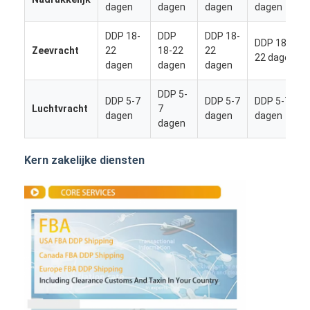
dagen
dagen
dagen
dagen
DDP 18-
DDP
DDP 18-
DDP 18-
Zeevracht
22
18-22
22
22 dagen
dagen
dagen
dagen
DDP 5-
DDP 5-7
DDP 5-7
DDP 5-7
Luchtvracht
7
dagen
dagen
dagen
dagen
Kern zakelijke diensten
Thuis
Producten
Over ons