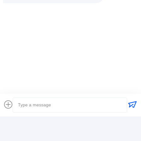
emin
Het is nuttig. (10w+)
时效快渠道稳定
Markeringen:
Wereldwijde expediteur
vrachtvervoerder het internationale verschepen
Logistiek expediteur
Contactgegevens