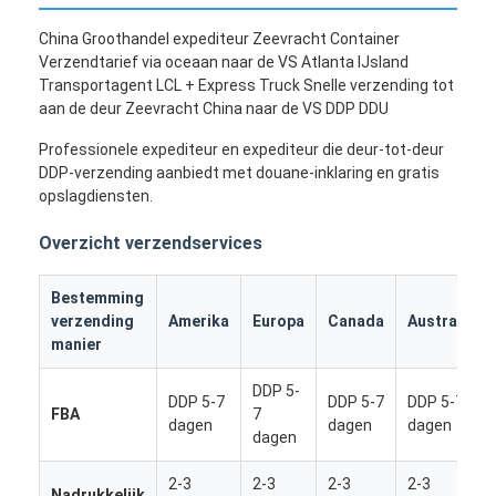
China Groothandel expediteur Zeevracht Container
Verzendtarief via oceaan naar de VS Atlanta IJsland
Transportagent LCL + Express Truck Snelle verzending tot
aan de deur Zeevracht China naar de VS DDP DDU
Professionele expediteur en expediteur die deur-tot-deur
DDP-verzending aanbiedt met douane-inklaring en gratis
opslagdiensten.
Overzicht verzendservices
Bestemming
verzending
Amerika
Europa
Canada
Australië
manier
DDP 5-
DDP 5-7
DDP 5-7
DDP 5-7
FBA
7
dagen
dagen
dagen
dagen
2-3
2-3
2-3
2-3
Nadrukkelijk