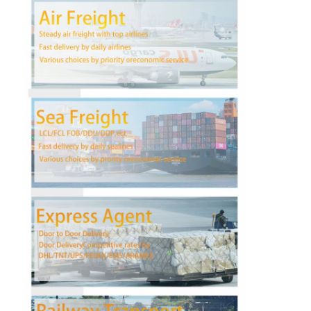
Fabrieksreis
Kwaliteitscontrole
Contacteer ons
Praatje Nu
Internationale Voorwaartse Vracht
Voorwaartse luchtvracht
zeevracht
DDP-verzending uit China
druk het verschepen uit