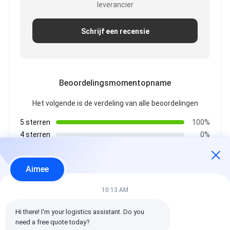
leverancier
Schrijf een recensie
Beoordelingsmomentopname
Het volgende is de verdeling van alle beoordelingen
5 sterren
100%
4 sterren
0%
3 sterren
0%
2 sterren
0%
Aimee
1 sterren
0%
10:13 AM
Alle recensies
Hi there! I'm your logistics assistant. Do you 
need a free quote today?