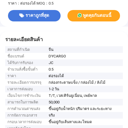
ราคา：ต่อรองได้
MOQ：0.5
ราคาถูกที่สุด
พูดคุยกันตอนนี้
รายละเอียดสินค้า
สถานที่กำเนิด
จีน
ชื่อแบรนด์
DYCARGO
ได้รับการรับรอง
JC
จำนวนสั่งซื้อขั้นต่ำ
0.5
ราคา
ต่อรองได้
รายละเอียดการบรรจุ
กล่องกระดาษแข็ง / กล่องไม้ / ลังไม้
เวลาการส่งมอบ
1-2 วัน
เงื่อนไขการชำระเงิน
T/T, เวสเทิร์นยูเนี่ยน, เพย์พาล
สามารถในการผลิต
50,000
การคำนวณค่าขนส่ง
ขึ้นอยู่กับน้ำหนัก ปริมาตร และระยะทาง
การจัดการเอกสาร
จริง
กรอบเวลาการส่งมอบ
ขึ้นอยู่กับเส้นทางและโหมด