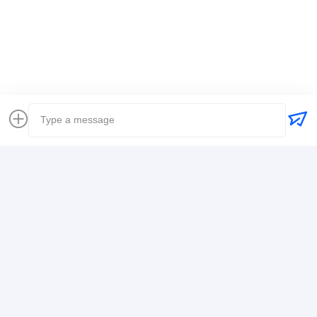
แท็ก:
ผู้ส่งของทั่วโลก
ส่งสัมภาระ การขนส่งทางเรือระหว่างประเทศ
เจ้าหน้าที่ขนส่งสินค้าโลจิสติก
รายละเอียดการติดต่อ
Mr. Alex
+8617388795117
368-2, ถนน Zhiwuyuan, เขต Longgang, เซินเจิ้น