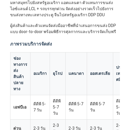
มหาสมุทรไปยังสหรัฐอเมริกา แอตแลนตา ตัวแทนการขนส่ง
ไอซ์แลนด์ LCL + รถบรรทุกด่วน จัดส่งอย่างรวดเร็วไปยังการ
ขนส่งทางทะเลทางประตู จีนไปสหรัฐอเมริกา DDP DDU
ผู้ส่งสินค้าและตัวแทนจัดส่งมืออาชีพที่นำเสนอการขนส่ง DDP
แบบ door-to-door พร้อมพิธีการศุลกากรและบริการจัดเก็บฟรี
ภาพรวมบริการจัดส่ง
ช่อง
ทางการ
ประ
ส่ง
อเมริกา
ยุโรป
แคนาดา
ออสเตรเลีย
เท
สินค้า
ศอื่นๆ
ปลาย
ทาง
ดีดีพี
ดีดีพี
ดีดีพี 5-
ดีดีพี 5-7
ดีดีพี 5-7
เอฟบีเอ
5-7
5-7
7 วัน
วัน
วัน
วัน
วัน
2-3
2-3
ด่วน
2-3 วัน
2-3 วัน
2-3 วัน