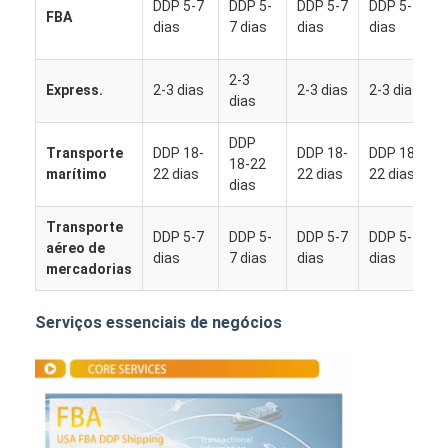
DDP 5-7
DDP 5-
DDP 5-7
DDP 5-7
FBA
dias
7 dias
dias
dias
2-3
Express.
2-3 dias
2-3 dias
2-3 dias
dias
DDP
Transporte
DDP 18-
DDP 18-
DDP 18-
18-22
marítimo
22 dias
22 dias
22 dias
dias
Transporte
DDP 5-7
DDP 5-
DDP 5-7
DDP 5-7
aéreo de
dias
7 dias
dias
dias
mercadorias
Serviços essenciais de negócios
Casa
Produtos
Quem Somos