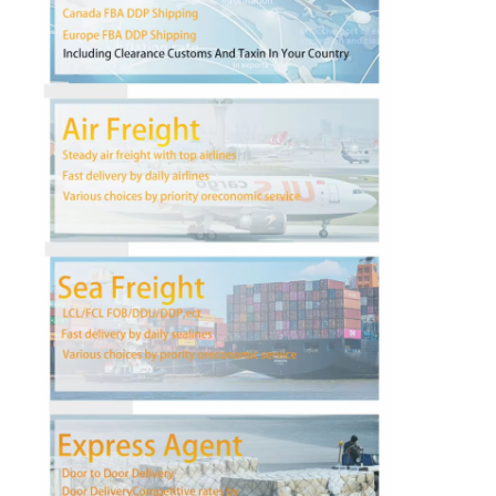
Fábrica
Controle de Qualidade
Fale Conosco
Converse agora
Frete internacional dianteiro
Frete de ar dianteiro
frete marítimo
Envio de DDP da China
transporte expresso