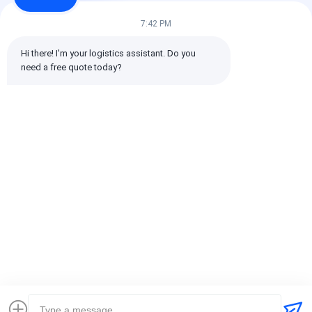
7:42 PM
Todos os comentários
Hi there! I'm your logistics assistant. Do you 
need a free quote today?
emin
Ajuda (10w+)
时效快渠道稳定
Etiquetas:
Transporte internacional de mercadorias
transporte internacional de remetente de frete
Despachante de Logística