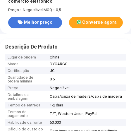
comércio eletrónico
Preço：Negociável
MOQ：0,5
Melhor preço
Converse agora
Descrição De Produto
Lugar de origem
China
Marca
DYCARGO
Certificação
JC
Quantidade de
0,5
ordem mínima
Preço
Negociável
Detalhes da
Caixa/caixa de madeira/caixa de madeira
embalagem
Tempo de entrega
1-2 dias
Termos de
T/T, Western Union, PayPal
pagamento
Habilidade da fonte
50.000
Cálculo do custo do
Com base no peso, volume e distância