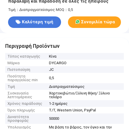
παραλαβή και παράδοση σε όλες τις ηπείρους
Τιμή：Διαπραγματεύσιμος
MOQ：0,5
Καλύτερη τιμή
Συνομιλία τώρα
Περιγραφή Προϊόντων
Τόπος καταγωγής
Κίνα
Μάρκα
DYCARGO
Πιστοποίηση
JC
Ποσότητα
0,5
παραγγελίας min
Τιμή
Διαπραγματεύσιμος
Συσκευασία
Χαρτοκιβώτιο/Ξύλινη θήκη/ Ξύλινο
λεπτομέρειες
τελάρο
Χρόνος παράδοσης
1-2 ημέρες
Όροι πληρωμής
T/T, Western Union, PayPal
Δυνατότητα
50000
προσφοράς
Υπολογισμός
Με βάση το βάρος, τον όγκο και την