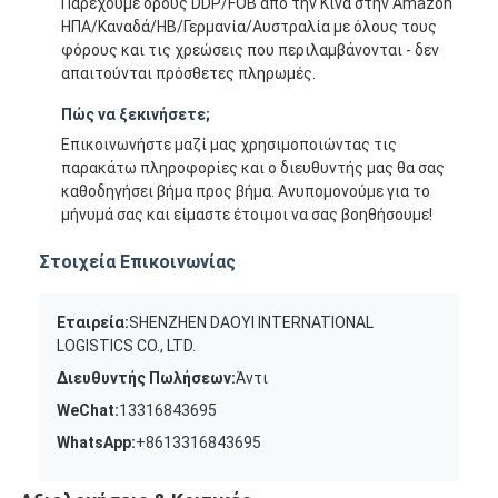
Παρέχουμε όρους DDP/FOB από την Κίνα στην Amazon
ΗΠΑ/Καναδά/ΗΒ/Γερμανία/Αυστραλία με όλους τους
φόρους και τις χρεώσεις που περιλαμβάνονται - δεν
απαιτούνται πρόσθετες πληρωμές.
Πώς να ξεκινήσετε;
Επικοινωνήστε μαζί μας χρησιμοποιώντας τις
παρακάτω πληροφορίες και ο διευθυντής μας θα σας
καθοδηγήσει βήμα προς βήμα. Ανυπομονούμε για το
μήνυμά σας και είμαστε έτοιμοι να σας βοηθήσουμε!
Στοιχεία Επικοινωνίας
Εταιρεία:
SHENZHEN DAOYI INTERNATIONAL
LOGISTICS CO., LTD.
Διευθυντής Πωλήσεων:
Άντι
WeChat:
13316843695
WhatsApp:
+8613316843695