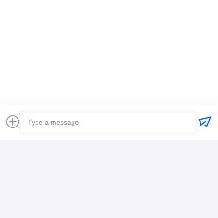
Ετικέττες:
Παγκόσμιος μεταφορέας
διεθνής ναυτιλία αποστολέων φορτίου
Διαμεταφορέας Logistics
Στοιχεία Επικοινωνίας
Mr. Alex
+8617388795117