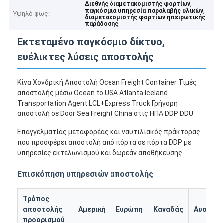
,
Διεθνής διαμετακομιστής φορτίων
,
παγκόσμια υπηρεσία παραλαβής υλικών
Υψηλό φως:
διαμετακομιστής φορτίων ηπειρωτικής
παράδοσης
Εκτεταμένο παγκόσμιο δίκτυο,
ευέλικτες λύσεις αποστολής
Κίνα Χονδρική Αποστολή Ocean Freight Container Τιμές
αποστολής μέσω Ocean to USA Atlanta Iceland
Transportation Agent LCL+Express Truck Γρήγορη
αποστολή σε Door Sea Freight China στις ΗΠΑ DDP DDU
Επαγγελματίας μεταφορέας και ναυτιλιακός πράκτορας
που προσφέρει αποστολή από πόρτα σε πόρτα DDP με
υπηρεσίες εκτελωνισμού και δωρεάν αποθήκευσης.
Επισκόπηση υπηρεσιών αποστολής
Τρόπος
αποστολής
Αμερική
Ευρώπη
Καναδάς
Αυστραλ
προορισμού