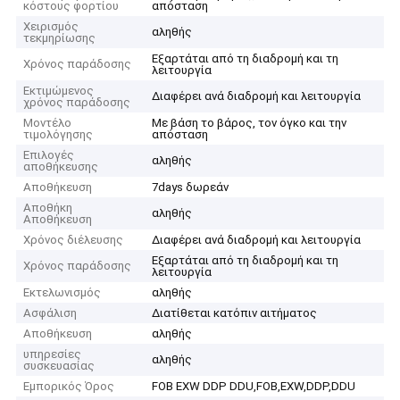
κόστους φορτίου
απόσταση
Χειρισμός
αληθής
τεκμηρίωσης
Εξαρτάται από τη διαδρομή και τη
Χρόνος παράδοσης
λειτουργία
Εκτιμώμενος
Διαφέρει ανά διαδρομή και λειτουργία
χρόνος παράδοσης
Μοντέλο
Με βάση το βάρος, τον όγκο και την
τιμολόγησης
απόσταση
Επιλογές
αληθής
αποθήκευσης
Αποθήκευση
7days δωρεάν
Αποθήκη
αληθής
Αποθήκευση
Χρόνος διέλευσης
Διαφέρει ανά διαδρομή και λειτουργία
Εξαρτάται από τη διαδρομή και τη
Χρόνος παράδοσης
λειτουργία
Εκτελωνισμός
αληθής
Ασφάλιση
Διατίθεται κατόπιν αιτήματος
Αποθήκευση
αληθής
υπηρεσίες
αληθής
συσκευασίας
Εμπορικός Όρος
FOB EXW DDP DDU,FOB,EXW,DDP,DDU