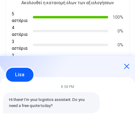
Ακολουθεί η κατανομή όλων των αξιολογήσεων
5
100%
αστέρια
4
0%
αστέρια
3
0%
αστέρια
2
0%
αστέρια
1
0%
Lisa
αστέρια
8:38 PM
Όλες οι κριτικές
Hi there! I'm your logistics assistant. Do you 
need a free quote today?
emin
Χρήσιμο (10w+)
时效快渠道稳定