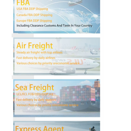
Γύρος εργοστασίων
Ποιοτικός έλεγχος
επαφή
Συνομιλία τώρα
Διεθνές φορτίο μπροστινό
Εναέρια μεταφορά μπροστινή
θαλάσσιο φορτίο
DDP Ναυτιλία από την Κίνα
εκφράστε τη ναυτιλία