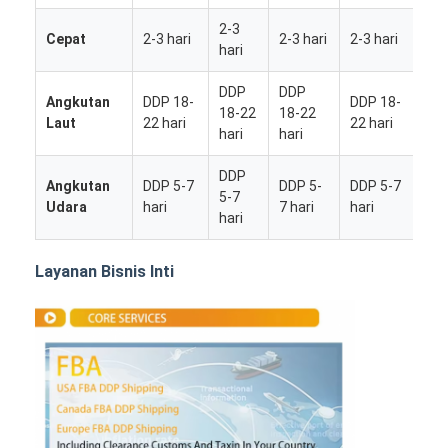
2-3
Cepat
2-3 hari
2-3 hari
2-3 hari
2-
hari
DDP
DDP
D
Angkutan
DDP 18-
DDP 18-
18-22
18-22
18
Laut
22 hari
22 hari
hari
hari
ha
DDP
Angkutan
DDP 5-7
DDP 5-
DDP 5-7
DD
5-7
Udara
hari
7 hari
hari
7 
hari
Layanan Bisnis Inti
Rumah
Produk
Tentang kita