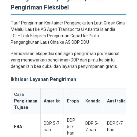
Pengiriman Fleksibel
Tarif Pengiriman Kontainer Pengangkutan Laut Grosir Cina
Melalui Laut ke AS Agen Transportasi Atlanta Islandia
LCL+Truk Ekspres Pengiriman Cepat ke Pintu
Pengangkutan Laut Cina ke AS DDP DDU
Perusahaan ekspedisi dan agen pengiriman profesional
yang menawarkan pengiriman DDP dari pintu ke pintu
dengan izin bea cukai dan layanan penyimpanan gratis.
Ikhtisar Layanan Pengiriman
Cara
N
Pengiriman
Amerika
Eropa
Kanada
Australia
La
Tujuan
DDP
DDP 5-7
DDP 5-
DDP 5-7
DD
FBA
5-7
hari
7 hari
hari
7 
hari