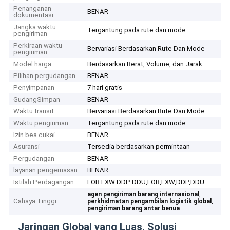
Penanganan
BENAR
dokumentasi
Jangka waktu
Tergantung pada rute dan mode
pengiriman
Perkiraan waktu
Bervariasi Berdasarkan Rute Dan Mode
pengiriman
Model harga
Berdasarkan Berat, Volume, dan Jarak
Pilihan pergudangan
BENAR
Penyimpanan
7 hari gratis
GudangSimpan
BENAR
Waktu transit
Bervariasi Berdasarkan Rute Dan Mode
Waktu pengiriman
Tergantung pada rute dan mode
Izin bea cukai
BENAR
Asuransi
Tersedia berdasarkan permintaan
Pergudangan
BENAR
layanan pengemasan
BENAR
Istilah Perdagangan
FOB EXW DDP DDU,FOB,EXW,DDP,DDU
,
agen pengiriman barang internasional
Cahaya Tinggi:
,
perkhidmatan pengambilan logistik global
pengiriman barang antar benua
Jaringan Global yang Luas, Solusi