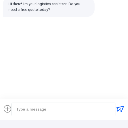
Hi there! I'm your logistics assistant. Do you 
Semua Ulasan
need a free quote today?
emin
Bermanfaat (10w+)
时效快渠道稳定
Tag:
Ekspedisi Global
Ekspedisi Pengiriman Internasional
Perusahaan Pengiriman Barang Logistik