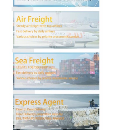
Wisata pabrik
Kontrol kualitas
Hubungi kami
bicara sekarang
Pengiriman Barang Internasional
Angkutan Udara Maju
Barang laut
Pengiriman DDP Dari Tiongkok
Pengiriman ekspres