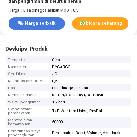
dan pengiriman di seluruh benua
Harga：Bisa dinegosiasikan
MOQ：0,5
Harga terbaik
bicara sekarang
Deskripsi Produk
Tempat asal
Cina
Nama merek
DYCARGO
Sertifikasi
JC
Kuantitas min Order
0,5
Harga
Bisa dinegosiasikan
Kemasan rincian
Karton/kotak kayu/peti kayu
Waktu pengiriman
1-2 hari
Syarat-syarat
T/T, Western Union, PayPal
pembayaran
Menyediakan
50000
kemampuan
Perhitungan biaya
Berdasarkan Berat, Volume, dan Jarak
pengangkutan