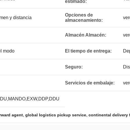
estimado:
Opciones de
men y distancia
ver
almacenamiento:
Almacén Almacén:
ver
 el modo
El tiempo de entrega:
Dep
Seguro:
Dis
Servicios de embalaje:
ver
DU,MANDO,EXW,DDP,DDU
,
,
orward agent
global logistics pickup service
continental delivery 