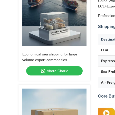
China Who
LCL+Expre
Profession
Shipping
Destina
FBA
Economical sea shipping for large
volume export commodities
Express
Ahora Charle
Sea Fre
Air Frei
Core Bu