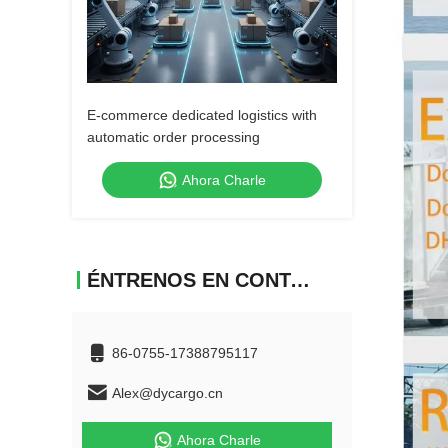
E-commerce dedicated logistics with
automatic order processing
Ahora Charle
ÉNTRENOS EN CONTACTO CON
86-0755-17388795117
Alex@dycargo.cn
Ahora Charle