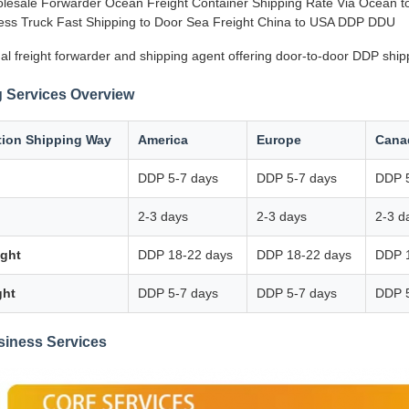
lesale Forwarder Ocean Freight Container Shipping Rate Via Ocean to 
ss Truck Fast Shipping to Door Sea Freight China to USA DDP DDU
al freight forwarder and shipping agent offering door-to-door DDP ship
 Services Overview
tion Shipping Way
America
Europe
Cana
DDP 5-7 days
DDP 5-7 days
DDP 5
2-3 days
2-3 days
2-3 d
ight
DDP 18-22 days
DDP 18-22 days
DDP 
ght
DDP 5-7 days
DDP 5-7 days
DDP 5
siness Services