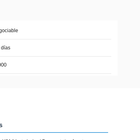
gociable
 días
000
s