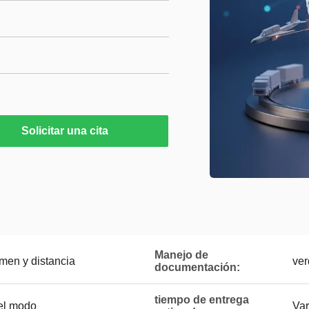
Solicitar una cita
Manejo de
men y distancia
ver
documentación:
tiempo de entrega
 el modo
Var