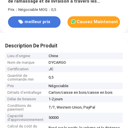
de ramassage et de livraison à travers les
continents
Prix：Négociable
MOQ：0,5
meilleur prix
Causez Maintenant
Description De Produit
Lieu d'origine
Chine
Nom de marque
DYCARGO
Certification
JC
Quantité de
0,5
commande min
Prix
Négociable
Détails d'emballage
Carton/caisse en bois/caisse en bois
Délai de livraison
1-2 jours
Conditions de
T/T, Western Union, PayPal
paiement
Capacité
50000
d'approvisionnement
Calcul du coût du
Basé sur le poids, le volume et la distance