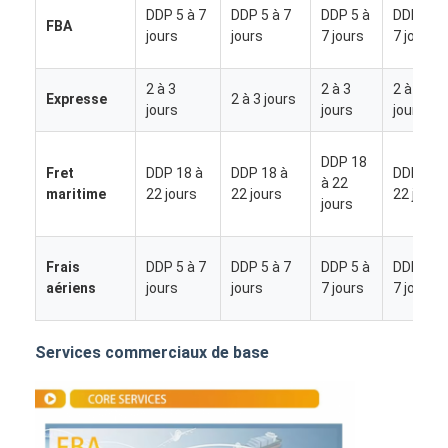
DDP 5 à 7
DDP 5 à 7
DDP 5 à
DDP 5 à
FBA
jours
jours
7 jours
7 jours
2 à 3
2 à 3
2 à 3
Expresse
2 à 3 jours
jours
jours
jours
DDP 18
Fret
DDP 18 à
DDP 18 à
DDP 18 
à 22
maritime
22 jours
22 jours
22 jours
jours
Frais
DDP 5 à 7
DDP 5 à 7
DDP 5 à
DDP 5 à
aériens
jours
jours
7 jours
7 jours
Aperçu
Services commerciaux de base
Produits
A propos de nous