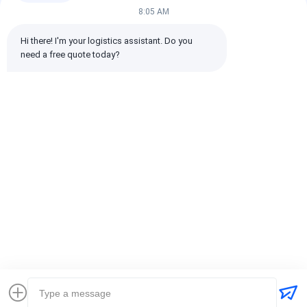
Toutes les critiques
8:05 AM
Hi there! I'm your logistics assistant. Do you 
emin
need a free quote today?
Il est utile. (10w+)
时效快渠道稳定
Étiquettes:
Transporteur mondial
expédition internationale de commissionnaire de transport
Commissionnaire de transport logistique