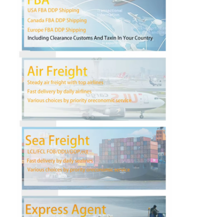
Visite d'usine
Contrôle de la qualité
Contact
Causez Maintenant
Fret international en avant
Fret aérien en avant
fret maritime
DDP expédition de la Chine
expédition exprès