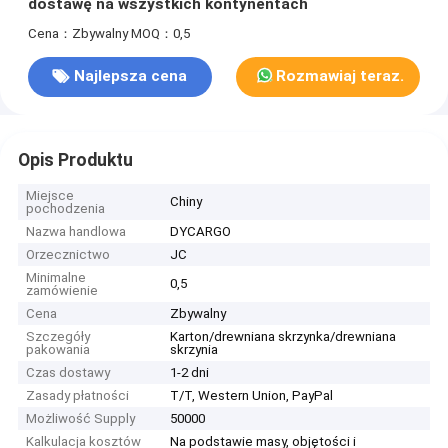
dostawę na wszystkich kontynentach
Cena：Zbywalny
MOQ：0,5
Najlepsza cena
Rozmawiaj teraz.
Opis Produktu
Miejsce
Chiny
pochodzenia
Nazwa handlowa
DYCARGO
Orzecznictwo
JC
Minimalne
0,5
zamówienie
Cena
Zbywalny
Szczegóły
Karton/drewniana skrzynka/drewniana
pakowania
skrzynia
Czas dostawy
1-2 dni
Zasady płatności
T/T, Western Union, PayPal
Możliwość Supply
50000
Kalkulacja kosztów
Na podstawie masy, objętości i