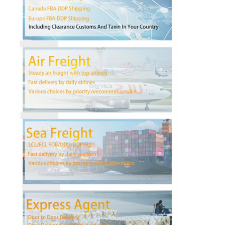
Wycieczka po fabryce
Kontrola jakości
Skontaktuj się z nami
Rozmawiaj teraz.
Spedycja Międzynarodowa
Spedycja lotnicza
Fracht morski
Dostawa DDP z Chin
ekspresowa WYSYŁKA