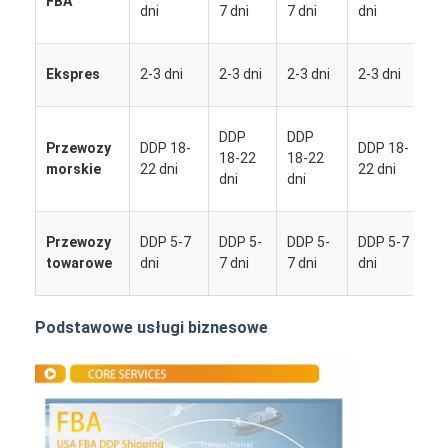
FBA
5
dni
7 dni
7 dni
dni
d
2
Ekspres
2-3 dni
2-3 dni
2-3 dni
2-3 dni
d
DDP
DDP
Przewozy
DDP 18-
DDP 18-
1
18-22
18-22
morskie
22 dni
22 dni
dni
dni
d
Przewozy
DDP 5-7
DDP 5-
DDP 5-
DDP 5-7
5
towarowe
dni
7 dni
7 dni
dni
d
Podstawowe usługi biznesowe
Dom
Produkty
O nas