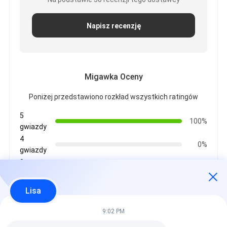
Napisz recenzję
Migawka Oceny
Poniżej przedstawiono rozkład wszystkich ratingów
5
100%
gwiazdy
4
0%
gwiazdy
3
0%
gwiazdy
2
Lisa
0%
gwiazdy
1
9:02 PM
0%
gwiazdy