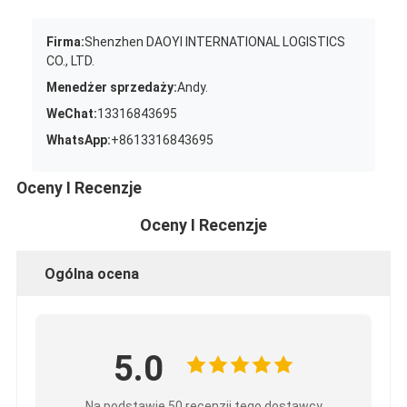
Firma:
Shenzhen DAOYI INTERNATIONAL LOGISTICS
CO., LTD.
Menedżer sprzedaży:
Andy.
WeChat:
13316843695
WhatsApp:
+8613316843695
Oceny I Recenzje
Oceny I Recenzje
Ogólna ocena
5.0
Na podstawie 50 recenzji tego dostawcy