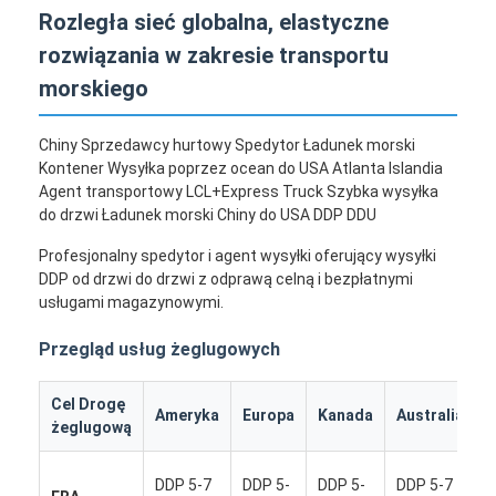
Rozległa sieć globalna, elastyczne
rozwiązania w zakresie transportu
morskiego
Chiny Sprzedawcy hurtowy Spedytor Ładunek morski
Kontener Wysyłka poprzez ocean do USA Atlanta Islandia
Agent transportowy LCL+Express Truck Szybka wysyłka
do drzwi Ładunek morski Chiny do USA DDP DDU
Profesjonalny spedytor i agent wysyłki oferujący wysyłki
DDP od drzwi do drzwi z odprawą celną i bezpłatnymi
usługami magazynowymi.
Przegląd usług żeglugowych
Cel Drogę
I
Ameryka
Europa
Kanada
Australia
żeglugową
k
DDP 5-7
DDP 5-
DDP 5-
DDP 5-7