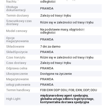
frachtu
odległości
Obsługa
PRAWDA
dokumentacji
Termin dostawy
Zależy od trasy i trybu
Szacunkowy czas
Różni się w zależności od trasy i trybu
dostawy
Na podstawie masy, objętości i
Model cenowy
odległości
Opcje
PRAWDA
magazynowania
Składowanie
7 dni za darmo
SkładSpożycie
PRAWDA
Czas tranzytu
Różni się w zależności od trasy i trybu
Czas dostawy
Zależy od trasy i trybu
Odprawa celna
PRAWDA
Ubezpieczenie
Dostępne na życzenie
Magazynowanie
PRAWDA
usługi pakowania
PRAWDA
Termin handlowy
FOB EXW DDP DDU, FOB, EXW, DDP, DDU
,
międzynarodowy agent spedycyjny
High Light:
,
globalna usługa odbioru logistycznego
kontynentalna dostawa spedycyjna