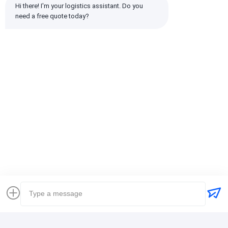
Hi there! I'm your logistics assistant. Do you 
need a free quote today?
Wszystkie recenzje
emin
Pomocny (10w+)
时效快渠道稳定
tagi:
Globalny spedytor
Spedytor Spedycja międzynarodowa
Spedytor logistyczny