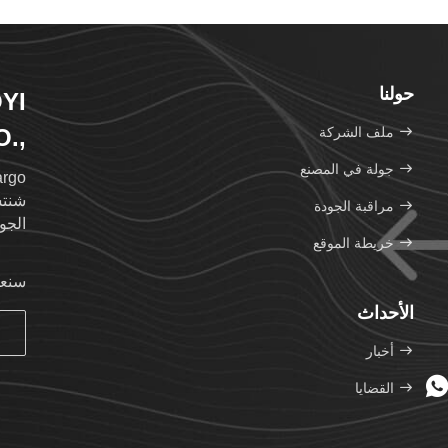
حولنا
YI
ملف الشركة
.,
TD.
جولة في المصنع
شنتش
مراقبة الجودة
الجو
خريطة الموقع
وكيل
سنعو
الأحداث
بناءً
المت
أخبار
العا
القضايا