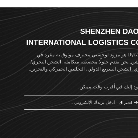
SHENZHEN DAO
INTERNATIONAL LOGISTICS CO
L
Dycargo هو مزود لوجستي محترف موثوق به مقره في
ن. نحن نقدم حلولًا مخصصة متكاملة: الشحن البحري/
ي، الشحن السريع الدولي، التخليص الجمركي والتخزين.
مع شبكة عالمية تغطي أكثر من 120 دولة عبر أكثر من 500
 خارجي موثوق به، تتوفر خدمة تتبع الشحنات في الوقت
د إليك في أقرب وقت ممكن.
الفعلي على موقعي www.dycargo.cn و www.dycargo.net.
 على مبادئ "النزاهة والاحتراف والابتكار والمنفعة
اشتراك
بادلة"، نقدم خدمات فعالة وآمنة كشريكك اللوجستي
لمي المفضل.