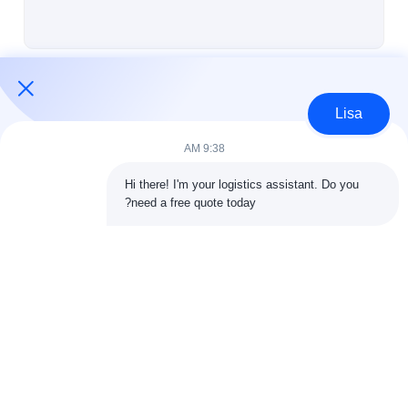
شحن DDP من الصين
الشحن السريع
استمر
النقل بالسكك الحديدية
Lisa
الشحن إلى أمازون
9:38 AM
فئاتنا
شحن الشاحنات
Hi there! I'm your logistics assistant. Do you 
need a free quote today?
خدمة التخزين
الشحن الدولي إلى الأمام
الشحن الجوي إلى الأمام
شحن البحر