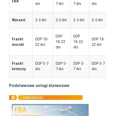
FBA
5
dni
7 dni
7 dni
dni
d
2
Wyrazić
2-3 dni
2-3 dni
2-3 dni
2-3 dni
d
D
DDP
DDP
Fracht
DDP 18-
DDP 18-
1
18-22
18-22
morski
22 dni
22 dni
2
dni
dni
d
D
Fracht
DDP 5-7
DDP 5-
DDP 5-
DDP 5-7
5
lotniczy
dni
7 dni
7 dni
dni
d
Podstawowe usługi biznesowe
Dom
Produkty
O nas