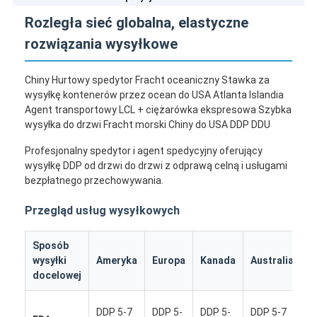
Rozległa sieć globalna, elastyczne
rozwiązania wysyłkowe
Chiny Hurtowy spedytor Fracht oceaniczny Stawka za
wysyłkę kontenerów przez ocean do USA Atlanta Islandia
Agent transportowy LCL + ciężarówka ekspresowa Szybka
wysyłka do drzwi Fracht morski Chiny do USA DDP DDU
Profesjonalny spedytor i agent spedycyjny oferujący
wysyłkę DDP od drzwi do drzwi z odprawą celną i usługami
bezpłatnego przechowywania.
Przegląd usług wysyłkowych
Sposób
I
wysyłki
Ameryka
Europa
Kanada
Australia
k
docelowej
D
DDP 5-7
DDP 5-
DDP 5-
DDP 5-7