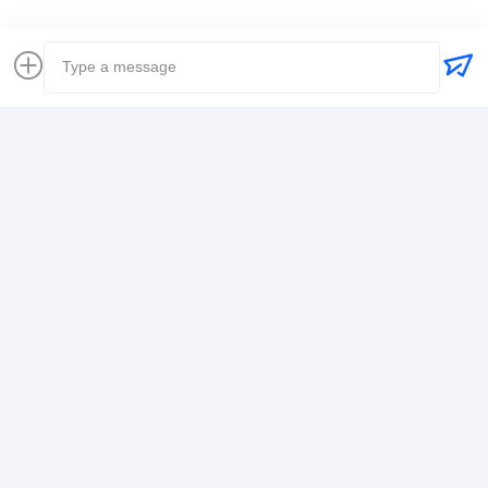
Szczegóły Kontaktu
Mr. Alex
+8617388795117
368-2, Zhiwuyuan Rd., Dzielnica Longgang, Shenzhen
Rozmawiaj teraz.