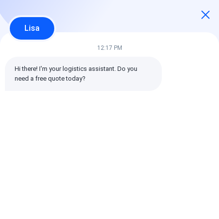
3
0%
gwiazdy
2
Lisa
0%
gwiazdy
1
12:17 PM
0%
gwiazdy
Hi there! I'm your logistics assistant. Do you 
need a free quote today?
Wszystkie recenzje
emin
Pomocny (10w+)
时效快渠道稳定
tagi:
Globalny spedytor
Spedytor Spedycja międzynarodowa
Spedytor logistyczny