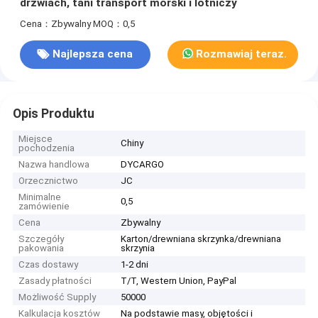
drzwiach, tani transport morski i lotniczy
Cena：Zbywalny
MOQ：0,5
Najlepsza cena
Rozmawiaj teraz.
Opis Produktu
Miejsce
Chiny
pochodzenia
Nazwa handlowa
DYCARGO
Orzecznictwo
JC
Minimalne
0,5
zamówienie
Cena
Zbywalny
Szczegóły
Karton/drewniana skrzynka/drewniana
pakowania
skrzynia
Czas dostawy
1-2 dni
Zasady płatności
T/T, Western Union, PayPal
Możliwość Supply
50000
Kalkulacja kosztów
Na podstawie masy, objętości i