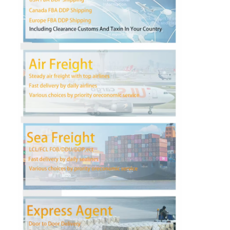
Wycieczka po fabryce
Kontrola jakości
Skontaktuj się z nami
Rozmawiaj teraz.
Spedycja Międzynarodowa
Spedycja lotnicza
Fracht morski
Dostawa DDP z Chin
ekspresowa WYSYŁKA