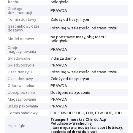
frachtu
odległości
Obsługa
PRAWDA
dokumentacji
Termin dostawy
Zależy od trasy i trybu
Szacunkowy czas
Różni się w zależności od trasy i trybu
dostawy
Na podstawie masy, objętości i
Model cenowy
odległości
Opcje
PRAWDA
magazynowania
Składowanie
7 dni za darmo
SkładSpożycie
PRAWDA
Czas tranzytu
Różni się w zależności od trasy i trybu
Czas dostawy
Zależy od trasy i trybu
Odprawa celna
PRAWDA
Ubezpieczenie
Dostępne na życzenie
Magazynowanie
PRAWDA
usługi pakowania
PRAWDA
Termin handlowy
FOB EXW DDP DDU, FOB, EXW, DDP, DDU
Transport morski z Chin do Azji
Południowo-Wschodniej
High Light:
,
,
tani międzynarodowy transport lotniczy
spedycja od drzwi do drzwi