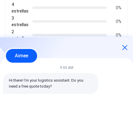
4
0%
estrellas
3
0%
estrellas
2
0%
estrellas
1
0%
estrellas
Aimee
9:55 AM
Todas las reseñas
Hi there! I'm your logistics assistant. Do you 
need a free quote today?
emin
Es muy útil. (10w+)
时效快渠道稳定
Etiquetas: