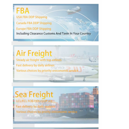
Visita a la fábrica
Control de Calidad
Contacto
Ahora Charle
Carga internacional delantera
Flete aéreo delantero
transporte marítimo
Envío DDP desde China
envío expreso