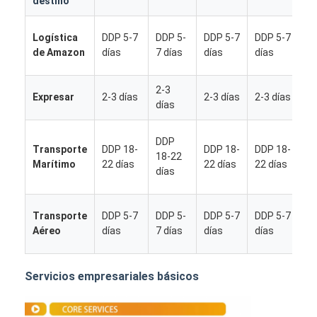
destino
Logística
DDP 5-7
DDP 5-
DDP 5-7
DDP 5-7
de Amazon
días
7 días
días
días
2-3
Expresar
2-3 días
2-3 días
2-3 días
días
DDP
Transporte
DDP 18-
DDP 18-
DDP 18-
18-22
Marítimo
22 días
22 días
22 días
días
Transporte
DDP 5-7
DDP 5-
DDP 5-7
DDP 5-7
Aéreo
días
7 días
días
días
Inicio
Productos
Servicios empresariales básicos
Sobre nosotros