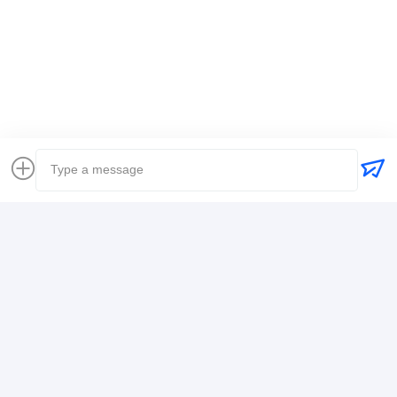
Transporte de mercancías a nivel mundial
envío internacional del promotor de carga
Agente de carga logística
Contacto
Mr. Alex
+8617388795117
368-2, Zhiwuyuan Rd., Distrito de Longgang,
Shenzhen