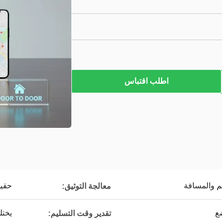
اطلب اقتباس
 والمسافة
حقي
معالجة التوثيق:
ع
يخت
تقدير وقت التسليم: