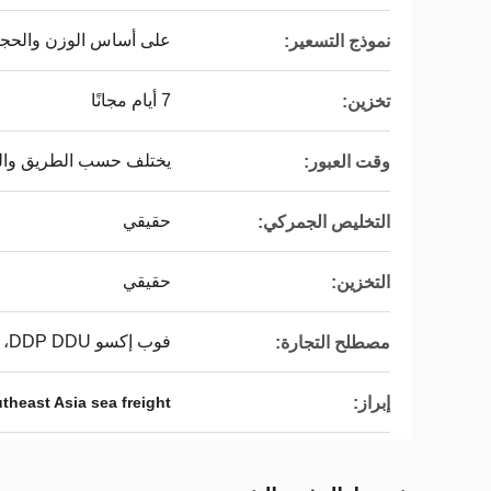
على أساس الوزن والحجم
نموذج التسعير:
7 أيام مجانًا
تخزين:
يختلف حسب الطريق وا
وقت العبور:
حقيقي
التخليص الجمركي:
حقيقي
التخزين:
فوب إكسو DDP DDU، فوب، EXW، DDP، DDU
مصطلح التجارة:
إبراز:
theast Asia sea freight