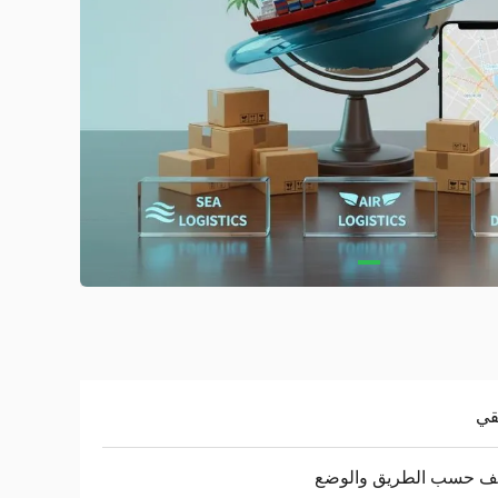
قي
لف حسب الطريق والوضع