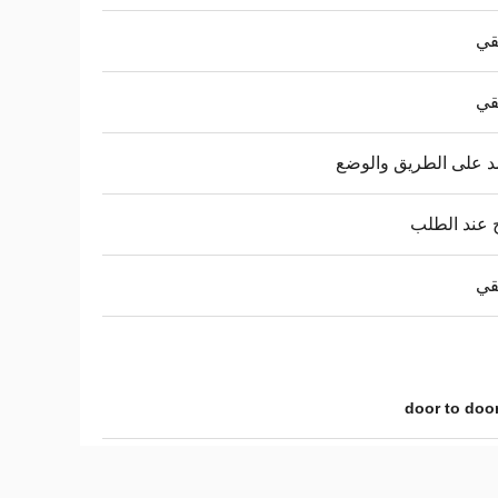
قي
قي
د على الطريق والوضع
 عند الطلب
قي
door to door