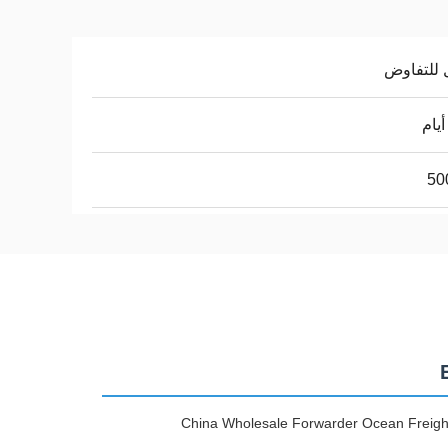
 للتفاوض
50
China Wholesale Forwarder Ocean Freight