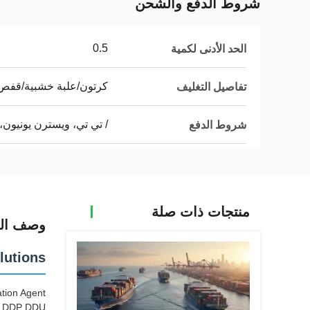
شروط الدفع والشحن
0.5
الحد الأدنى لكمية
كرتون/علبة خشبية/قف
تفاصيل التغليف
/ تي تي، ويسترن يونيون، 
شروط الدفع
منتجات ذات صلة
وصف الم
lutions
tion Agent
SA DDP DDU