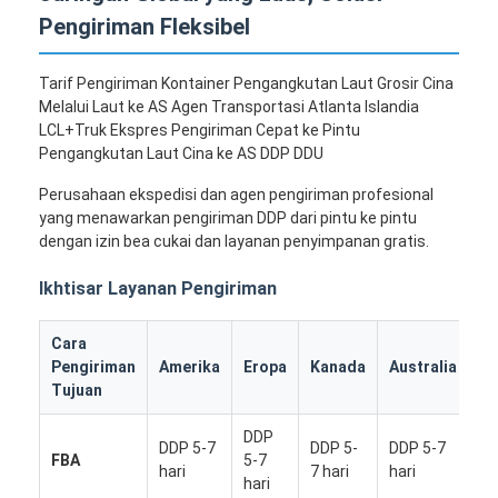
Pengiriman Fleksibel
Tarif Pengiriman Kontainer Pengangkutan Laut Grosir Cina
Melalui Laut ke AS Agen Transportasi Atlanta Islandia
LCL+Truk Ekspres Pengiriman Cepat ke Pintu
Pengangkutan Laut Cina ke AS DDP DDU
Perusahaan ekspedisi dan agen pengiriman profesional
yang menawarkan pengiriman DDP dari pintu ke pintu
dengan izin bea cukai dan layanan penyimpanan gratis.
Ikhtisar Layanan Pengiriman
Cara
N
Pengiriman
Amerika
Eropa
Kanada
Australia
La
Tujuan
DDP
DDP 5-7
DDP 5-
DDP 5-7
DD
FBA
5-7
hari
7 hari
hari
7 
hari