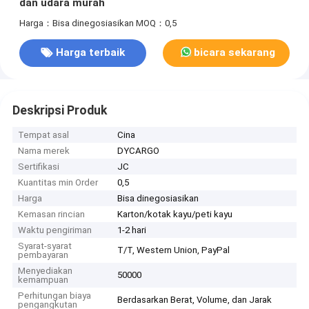
dan udara murah
Harga：Bisa dinegosiasikan
MOQ：0,5
Harga terbaik
bicara sekarang
Deskripsi Produk
Tempat asal
Cina
Nama merek
DYCARGO
Sertifikasi
JC
Kuantitas min Order
0,5
Harga
Bisa dinegosiasikan
Kemasan rincian
Karton/kotak kayu/peti kayu
Waktu pengiriman
1-2 hari
Syarat-syarat
T/T, Western Union, PayPal
pembayaran
Menyediakan
50000
kemampuan
Perhitungan biaya
Berdasarkan Berat, Volume, dan Jarak
pengangkutan