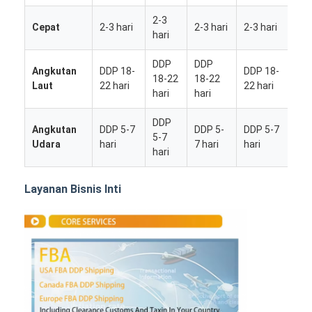
2-3
Cepat
2-3 hari
2-3 hari
2-3 hari
2-
hari
DDP
DDP
D
Angkutan
DDP 18-
DDP 18-
18-22
18-22
18
Laut
22 hari
22 hari
hari
hari
ha
DDP
Angkutan
DDP 5-7
DDP 5-
DDP 5-7
DD
5-7
Udara
hari
7 hari
hari
7 
hari
Layanan Bisnis Inti
Rumah
Produk
Tentang kita