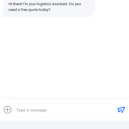
Hi there! I'm your logistics assistant. Do you 
Semua Ulasan
need a free quote today?
emin
Bermanfaat (10w+)
时效快渠道稳定
Tag:
Ekspedisi Global
Ekspedisi Pengiriman Internasional
Perusahaan Pengiriman Barang Logistik