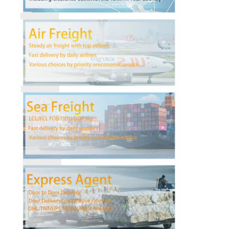
Wisata pabrik
Kontrol kualitas
Hubungi kami
bicara sekarang
Pengiriman Barang Internasional
Angkutan Udara Maju
Barang laut
Pengiriman DDP Dari Tiongkok
Pengiriman ekspres