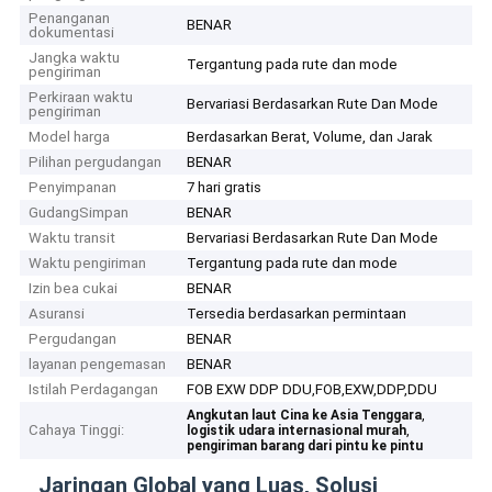
Penanganan
BENAR
dokumentasi
Jangka waktu
Tergantung pada rute dan mode
pengiriman
Perkiraan waktu
Bervariasi Berdasarkan Rute Dan Mode
pengiriman
Model harga
Berdasarkan Berat, Volume, dan Jarak
Pilihan pergudangan
BENAR
Penyimpanan
7 hari gratis
GudangSimpan
BENAR
Waktu transit
Bervariasi Berdasarkan Rute Dan Mode
Waktu pengiriman
Tergantung pada rute dan mode
Izin bea cukai
BENAR
Asuransi
Tersedia berdasarkan permintaan
Pergudangan
BENAR
layanan pengemasan
BENAR
Istilah Perdagangan
FOB EXW DDP DDU,FOB,EXW,DDP,DDU
,
Angkutan laut Cina ke Asia Tenggara
Cahaya Tinggi:
,
logistik udara internasional murah
pengiriman barang dari pintu ke pintu
Jaringan Global yang Luas, Solusi