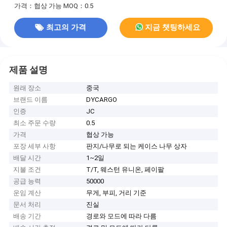
가격：협상 가능
MOQ：0.5
최고의 가격
지금 챗팅하세요
제품 설명
원래 장소
중국
브랜드 이름
DYCARGO
인증
JC
최소 주문 수량
0.5
가격
협상 가능
포장 세부 사항
판지/나무로 되는 케이스 나무 상자
배달 시간
1~2일
지불 조건
T/T, 웨스턴 유니온, 페이팔
공급 능력
50000
운임 계산
무게, 부피, 거리 기준
문서 처리
진실
배송 기간
경로와 모드에 따라 다름