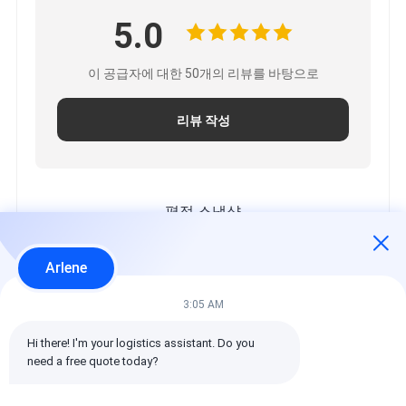
5.0
이 공급자에 대한 50개의 리뷰를 바탕으로
리뷰 작성
평점 스냅샷
모든 등급의 분포는 다음과 같습니다.
Arlene
5 별
100%
4 별
0%
3:05 AM
3 별
0%
Hi there! I'm your logistics assistant. Do you 
2 별
0%
need a free quote today?
1 별
0%