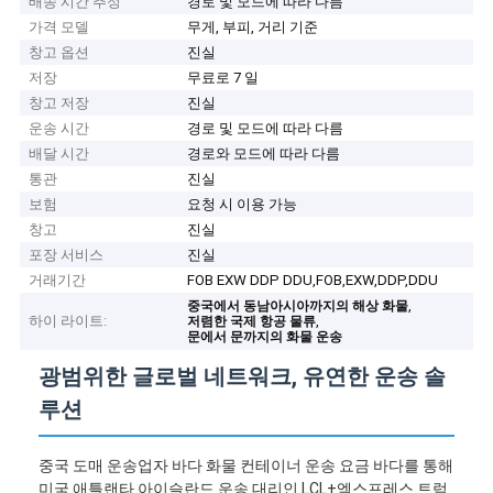
배송 시간 추정
경로 및 모드에 따라 다름
가격 모델
무게, 부피, 거리 기준
창고 옵션
진실
저장
무료로 7 일
창고 저장
진실
운송 시간
경로 및 모드에 따라 다름
배달 시간
경로와 모드에 따라 다름
통관
진실
보험
요청 시 이용 가능
창고
진실
포장 서비스
진실
거래기간
FOB EXW DDP DDU,FOB,EXW,DDP,DDU
,
중국에서 동남아시아까지의 해상 화물
하이 라이트:
,
저렴한 국제 항공 물류
문에서 문까지의 화물 운송
광범위한 글로벌 네트워크, 유연한 운송 솔
루션
중국 도매 운송업자 바다 화물 컨테이너 운송 요금 바다를 통해
미국 애틀랜타 아이슬란드 운송 대리인 LCL+엑스프레스 트럭