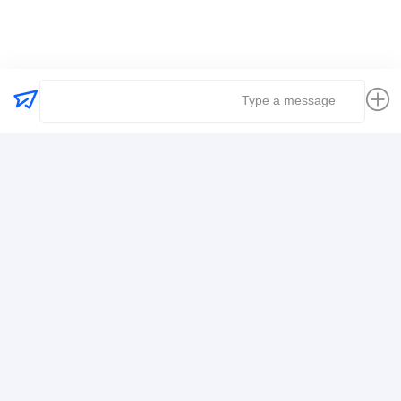
کارفرمای حمل و نقل جهانی
حمل و نقل حمل و نقل بین المللی
حمل و نقل حمل و نقل لجستیک
اطلاعات تماس
Mr. Alex
+8617388795117
368-2، جاده ژویویوان، منطقه لونگگانگ، شنژن
حالا حرف بزن