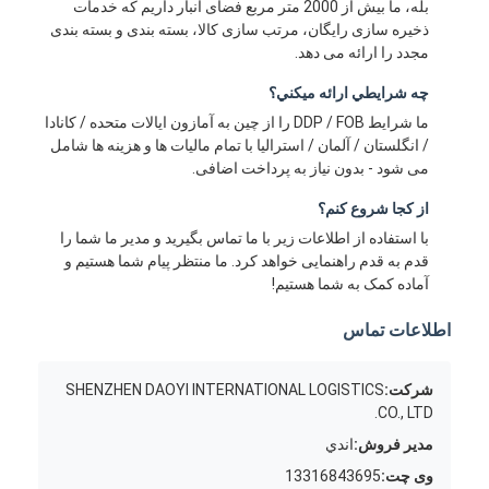
بله، ما بیش از 2000 متر مربع فضای انبار داریم که خدمات
ذخیره سازی رایگان، مرتب سازی کالا، بسته بندی و بسته بندی
مجدد را ارائه می دهد.
چه شرايطي ارائه ميکني؟
ما شرایط DDP / FOB را از چین به آمازون ایالات متحده / کانادا
/ انگلستان / آلمان / استرالیا با تمام مالیات ها و هزینه ها شامل
می شود - بدون نیاز به پرداخت اضافی.
از کجا شروع کنم؟
با استفاده از اطلاعات زیر با ما تماس بگیرید و مدیر ما شما را
قدم به قدم راهنمایی خواهد کرد. ما منتظر پیام شما هستیم و
آماده کمک به شما هستیم!
اطلاعات تماس
شرکت:
SHENZHEN DAOYI INTERNATIONAL LOGISTICS
CO., LTD.
مدیر فروش:
اندي
وی چت:
13316843695