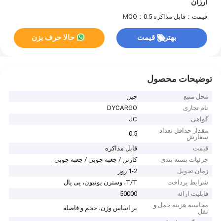
ارزان
قیمت：قابل مذاکره
MOQ：0.5
بهترین قیمت
حالا حرف بزن
توضیحات محصول
محل منبع
چین
نام تجاری
DYCARGO
گواهی
JC
مقدار حداقل تعداد
0.5
سفارش
قیمت
قابل مذاکره
جزئیات بسته بندی
کارتن / جعبه چوبی / جعبه چوبی
زمان تحویل
1-2 روز
شرایط پرداخت
T/T، وسترن یونیون، پی پال
قابلیت ارائه
50000
محاسبه هزینه حمل و
بر اساس وزن، حجم و فاصله
نقل