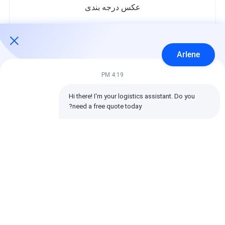
عکس درجه بندی
در زیر توزیع تمام امتیازات است.
5 ستاره‌ها
100%
Arlene
4 ستاره‌ها
0%
3 ستاره‌ها
0%
4:19 PM
2 ستاره‌ها
0%
1 ستاره‌ها
0%
Hi there! I'm your logistics assistant. Do you 
need a free quote today?
تمام بررسی ها
emin
مفید (10w+)
时效快渠道稳定
برچسب ها: