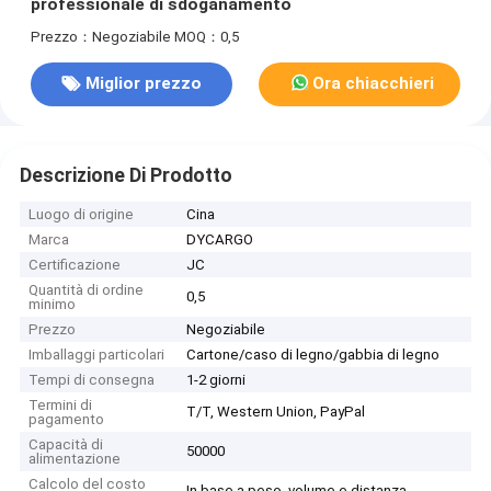
professionale di sdoganamento
Prezzo：Negoziabile
MOQ：0,5
Miglior prezzo
Ora chiacchieri
Descrizione Di Prodotto
Luogo di origine
Cina
Marca
DYCARGO
Certificazione
JC
Quantità di ordine
0,5
minimo
Prezzo
Negoziabile
Imballaggi particolari
Cartone/caso di legno/gabbia di legno
Tempi di consegna
1-2 giorni
Termini di
T/T, Western Union, PayPal
pagamento
Capacità di
50000
alimentazione
Calcolo del costo
In base a peso, volume e distanza