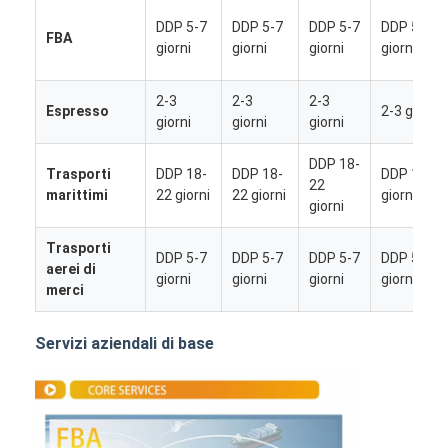
DDP 5-7
DDP 5-7
DDP 5-7
DDP 5-7
FBA
giorni
giorni
giorni
giorni
2-3
2-3
2-3
Espresso
2-3 giorni
giorni
giorni
giorni
DDP 18-
Trasporti
DDP 18-
DDP 18-
DDP 18-2
22
marittimi
22 giorni
22 giorni
giorni
giorni
Trasporti
DDP 5-7
DDP 5-7
DDP 5-7
DDP 5-7
aerei di
giorni
giorni
giorni
giorni
merci
Casa
Servizi aziendali di base
Prodotti
Chi siamo