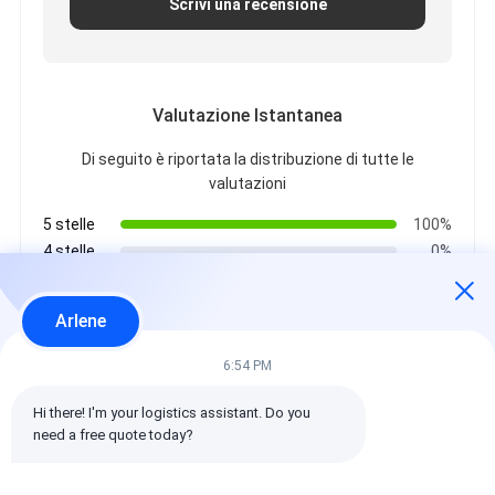
Scrivi una recensione
Valutazione Istantanea
Di seguito è riportata la distribuzione di tutte le
valutazioni
5 stelle
100%
4 stelle
0%
3 stelle
0%
2 stelle
0%
Arlene
1 stelle
0%
6:54 PM
Tutte le recensioni
Hi there! I'm your logistics assistant. Do you 
need a free quote today?
emin