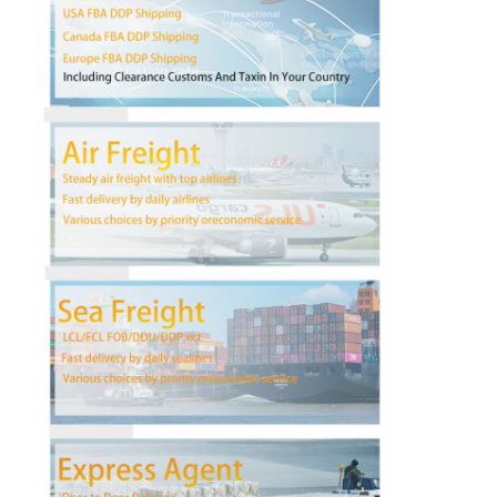
Fatory Tour
Controllo di qualità
Contattaci
Ora chiacchieri
Trasporto internazionale di andata
Aereo da trasporto di andata
trasporto marittimo
Spedizioni DDP dalla Cina
trasporto preciso