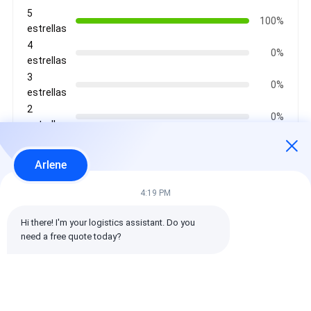
5
100%
estrellas
4
0%
estrellas
3
0%
estrellas
2
0%
estrellas
1
0%
estrellas
Arlene
4:19 PM
Todas las reseñas
Hi there! I'm your logistics assistant. Do you 
need a free quote today?
emin
Es muy útil. (10w+)
时效快渠道稳定