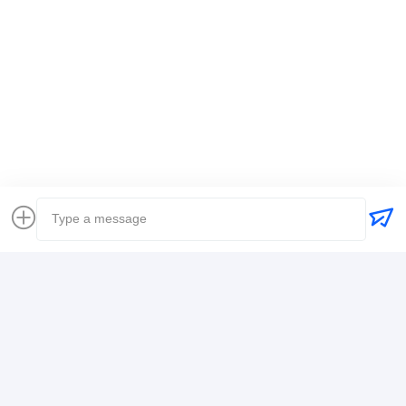
Etiquetas:
Transporte de mercancías a nivel mundial
envío internacional del promotor de carga
Agente de carga logística
Contacto
Mr. Alex
+8617388795117
368-2, Zhiwuyuan Rd., Distrito de Longgang,