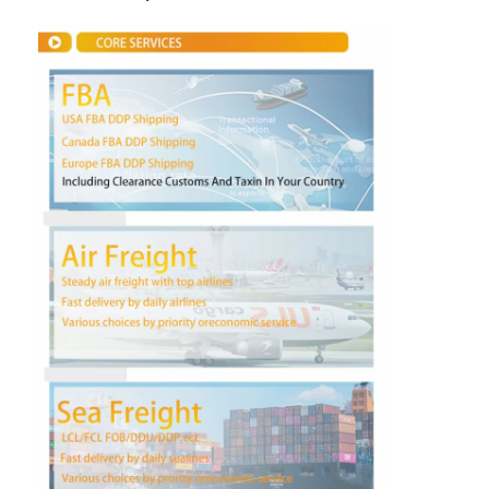
Visita a la fábrica
Control de Calidad
Contacto
Ahora Charle
Carga internacional delantera
Flete aéreo delantero
transporte marítimo
Envío DDP desde China
envío expreso