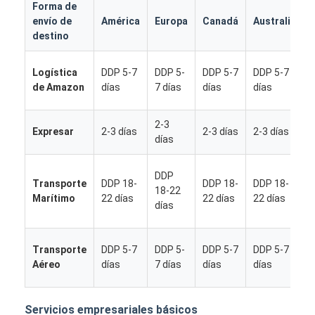
Forma de
envío de
América
Europa
Canadá
Australia
destino
Logística
DDP 5-7
DDP 5-
DDP 5-7
DDP 5-7
de Amazon
días
7 días
días
días
2-3
Expresar
2-3 días
2-3 días
2-3 días
días
DDP
Transporte
DDP 18-
DDP 18-
DDP 18-
18-22
Marítimo
22 días
22 días
22 días
días
Inicio
Transporte
DDP 5-7
DDP 5-
DDP 5-7
DDP 5-7
Aéreo
días
7 días
días
días
Productos
Sobre nosotros
Servicios empresariales básicos