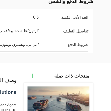
شروط الدفع والشحن
0.5
الحد الأدنى لكمية
كرتون/علبة خشبية/قف
تفاصيل التغليف
/ تي تي، ويسترن يونيون، 
شروط الدفع
منتجات ذات صلة
وصف الم
lutions
tion Agent
SA DDP DDU