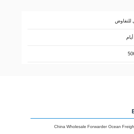
 للتفاوض
50
China Wholesale Forwarder Ocean Freight