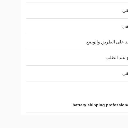
قي
قي
د على الطريق والوضع
 عند الطلب
قي
battery shipping professiona