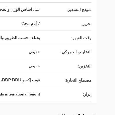
على أساس الوزن والحجم
نموذج التسعير:
7 أيام مجانًا
تخزين:
يختلف حسب الطريق وا
وقت العبور:
حقيقي
التخليص الجمركي:
حقيقي
التخزين:
فوب إكسو DDP DDU، فوب، EXW، DDP، DDU
مصطلح التجارة:
إبراز:
ds international freight