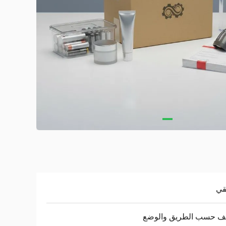
قي
لف حسب الطريق والوضع