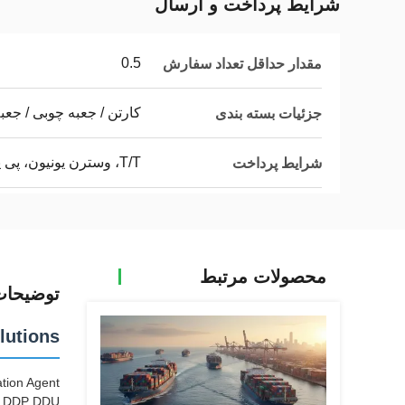
شرایط پرداخت و ارسال
0.5
مقدار حداقل تعداد سفارش
کارتن / جعبه چوبی / جعب
جزئیات بسته بندی
T/T، وسترن یونیون، پی پال
شرایط پرداخت
محصولات مرتبط
توضیحا
lutions
tion Agent
SA DDP DDU