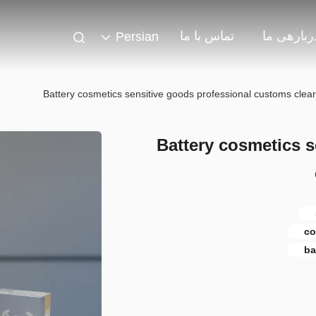
ربارهی ما
تماس با ما
Persian
Battery cosmetics sensitive goods professional customs clear
Battery cosmetics s
co
ba