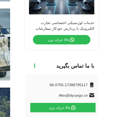
خدمات لوژستیکی اختصاصی تجارت
الکترونیک با پردازش خودکار سفارشات
حالا حرف بزن
با ما تماس بگیرید
86-0755-17388795117
Alex@dycargo.cn
حالا حرف بزن