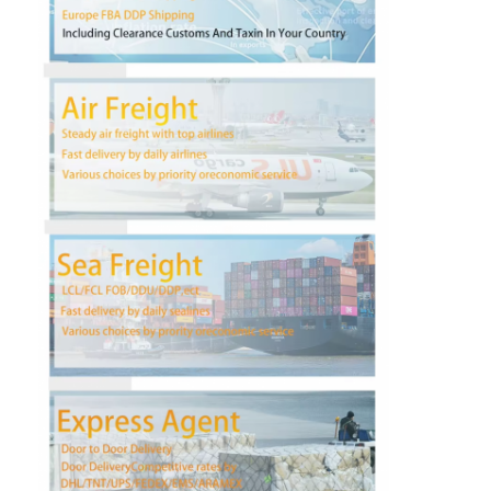
Wisata pabrik
Kontrol kualitas
Hubungi kami
bicara sekarang
Pengiriman Barang Internasional
Angkutan Udara Maju
Barang laut
Pengiriman DDP Dari Tiongkok
Pengiriman ekspres