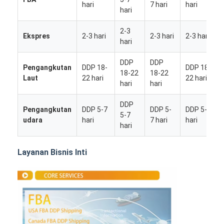
hari
7 hari
hari
hari
2-3
Ekspres
2-3 hari
2-3 hari
2-3 hari
hari
DDP
DDP
Pengangkutan
DDP 18-
DDP 18-
18-22
18-22
Laut
22 hari
22 hari
hari
hari
DDP
Pengangkutan
DDP 5-7
DDP 5-
DDP 5-7
5-7
udara
hari
7 hari
hari
hari
Layanan Bisnis Inti
Rumah
Produk
Tentang kita