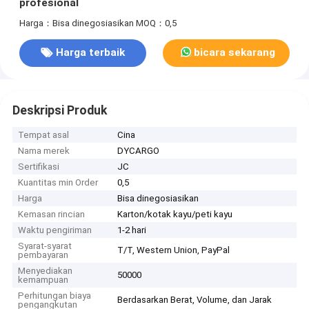
profesional
Harga：Bisa dinegosiasikan
MOQ：0,5
Harga terbaik
bicara sekarang
Deskripsi Produk
Tempat asal
Cina
Nama merek
DYCARGO
Sertifikasi
JC
Kuantitas min Order
0,5
Harga
Bisa dinegosiasikan
Kemasan rincian
Karton/kotak kayu/peti kayu
Waktu pengiriman
1-2 hari
Syarat-syarat
T/T, Western Union, PayPal
pembayaran
Menyediakan
50000
kemampuan
Perhitungan biaya
Berdasarkan Berat, Volume, dan Jarak
pengangkutan