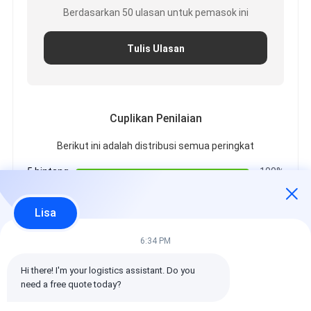
Berdasarkan 50 ulasan untuk pemasok ini
Tulis Ulasan
Cuplikan Penilaian
Berikut ini adalah distribusi semua peringkat
5 bintang
100%
4 bintang
0%
3 bintang
0%
Lisa
2 bintang
0%
1 bintang
0%
6:34 PM
Hi there! I'm your logistics assistant. Do you 
Semua Ulasan
need a free quote today?