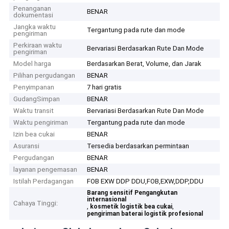
Penanganan
BENAR
dokumentasi
Jangka waktu
Tergantung pada rute dan mode
pengiriman
Perkiraan waktu
Bervariasi Berdasarkan Rute Dan Mode
pengiriman
Model harga
Berdasarkan Berat, Volume, dan Jarak
Pilihan pergudangan
BENAR
Penyimpanan
7 hari gratis
GudangSimpan
BENAR
Waktu transit
Bervariasi Berdasarkan Rute Dan Mode
Waktu pengiriman
Tergantung pada rute dan mode
Izin bea cukai
BENAR
Asuransi
Tersedia berdasarkan permintaan
Pergudangan
BENAR
layanan pengemasan
BENAR
Istilah Perdagangan
FOB EXW DDP DDU,FOB,EXW,DDP,DDU
Barang sensitif Pengangkutan
internasional
Cahaya Tinggi:
,
,
kosmetik logistik bea cukai
pengiriman baterai logistik profesional