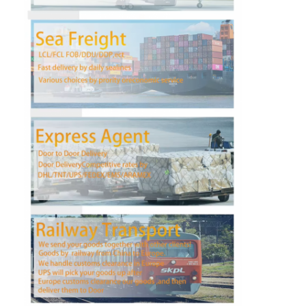
फैक्टरी यात्रा
गुणवत्ता नियंत्रण
हमसे संपर्क करें
अब बात करें
इंटरनेशनल फ्रेट फॉरवर्ड
हवाई माल ढुलाई
समुद्री माल
चीन से डीडीपी शिपिंग
एक्सप्रेस शिपिंग