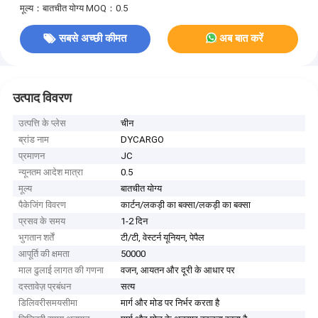
मूल्य：बातचीत योग्य
MOQ：0.5
सबसे अच्छी कीमत
अब बात करें
उत्पाद विवरण
उत्पत्ति के प्लेस
चीन
ब्रांड नाम
DYCARGO
प्रमाणन
JC
न्यूनतम आदेश मात्रा
0.5
मूल्य
बातचीत योग्य
पैकेजिंग विवरण
कार्टन/लकड़ी का बक्सा/लकड़ी का बक्सा
प्रसव के समय
1-2 दिन
भुगतान शर्तें
टी/टी, वेस्टर्न यूनियन, पेपैल
आपूर्ति की क्षमता
50000
माल ढुलाई लागत की गणना
वजन, आयतन और दूरी के आधार पर
दस्तावेज़ प्रबंधन
सत्य
डिलिवरीसमयसीमा
मार्ग और मोड पर निर्भर करता है