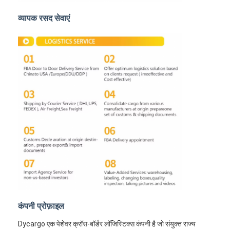
रेल माल भाड़ा
व्यापक रसद सेवाएं
अमेज़ॅन को भेजें
ट्रक माल ढुलाई
गोदाम सेवा
कंपनी प्रोफ़ाइल
Dycargo एक पेशेवर क्रॉस-बॉर्डर लॉजिस्टिक्स कंपनी है जो संयुक्त राज्य