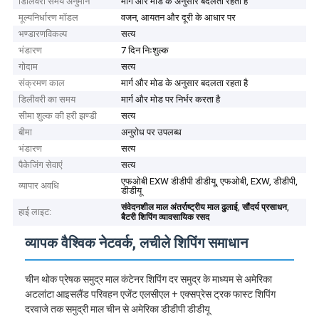
डिलिवरी समय अनुमान
मार्ग और मोड के अनुसार बदलता रहता है
मूल्यनिर्धारण मॉडल
वजन, आयतन और दूरी के आधार पर
भण्डारणविकल्प
सत्य
भंडारण
7 दिन निःशुल्क
गोदाम
सत्य
संक्रमण काल
मार्ग और मोड के अनुसार बदलता रहता है
डिलीवरी का समय
मार्ग और मोड पर निर्भर करता है
सीमा शुल्क की हरी झण्डी
सत्य
बीमा
अनुरोध पर उपलब्ध
भंडारण
सत्य
पैकेजिंग सेवाएं
सत्य
एफओबी EXW डीडीपी डीडीयू, एफओबी, EXW, डीडीपी,
व्यापार अवधि
डीडीयू
,
,
संवेदनशील माल अंतर्राष्ट्रीय माल ढुलाई
सौंदर्य प्रसाधन
हाई लाइट:
बैटरी शिपिंग व्यावसायिक रसद
व्यापक वैश्विक नेटवर्क, लचीले शिपिंग समाधान
चीन थोक प्रेषक समुद्र माल कंटेनर शिपिंग दर समुद्र के माध्यम से अमेरिका
अटलांटा आइसलैंड परिवहन एजेंट एलसीएल + एक्सप्रेस ट्रक फास्ट शिपिंग
दरवाजे तक समुद्री माल चीन से अमेरिका डीडीपी डीडीयू