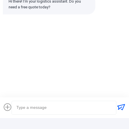
Hi there! I'm your logistics assistant. Do you 
1 सितारे
0%
need a free quote today?
सभी समीक्षाएँ
emin
सहायक (10w+)
时效快渠道稳定
टैग:
ग्लोबल फ्रेट फारवर्डर
मालवाहक अंतर्राष्ट्रीय शिपिंग
लॉजिस्टिक्स फ्रेट फारवर्डर