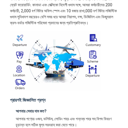
ফ্রেট ফরোয়ার্ডিং. কানাডা এবং মেক্সিকো বিদেশী গুদাম সঙ্গে, আমরা কর্মচারীদের 200
কর্মচারী, 2,000 বর্গ মিটার অফিস স্পেস এবং 10 বজায় রাখা,000 বর্গ মিটার লজিস্টিক
গুদাম সুবিধাদশ বছরেরও বেশি সময় ধরে আমরা নিরাপদ, দক্ষ, ডিজিটাল এবং ভিজ্যুয়াল
ক্রস-বর্ডার লজিস্টিক পরিষেবা প্রদানের জন্য প্রতিশ্রুতিবদ্ধ।
প্রায়শই জিজ্ঞাসিত প্রশ্ন
আপনার সেবার দাম কত?
আপনার পণ্যের ওজন, ভলিউম, লোডিং শহর এবং গন্তব্য শহর সহ বিশদ বিবরণ
চূড়ান্ত হলে সঠিক মূল্য সরবরাহ করা যেতে পারে।