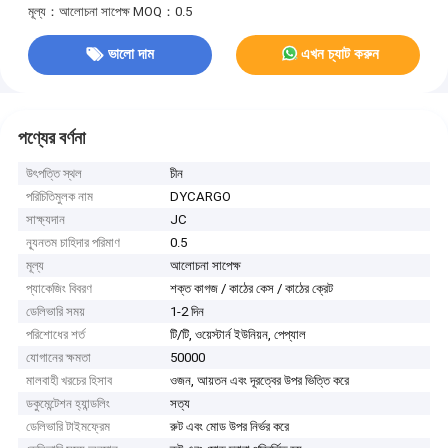
মূল্য：আলোচনা সাপেক্ষ
MOQ：0.5
ভালো দাম
এখন চ্যাট করুন
পণ্যের বর্ণনা
উৎপত্তি স্থল
চীন
পরিচিতিমুলক নাম
DYCARGO
সাক্ষ্যদান
JC
ন্যূনতম চাহিদার পরিমাণ
0.5
মূল্য
আলোচনা সাপেক্ষ
প্যাকেজিং বিবরণ
শক্ত কাগজ / কাঠের কেস / কাঠের ক্রেট
ডেলিভারি সময়
1-2 দিন
পরিশোধের শর্ত
টি/টি, ওয়েস্টার্ন ইউনিয়ন, পেপ্যাল
যোগানের ক্ষমতা
50000
মালবাহী খরচের হিসাব
ওজন, আয়তন এবং দূরত্বের উপর ভিত্তি করে
ডকুমেন্টেশন হ্যান্ডলিং
সত্য
ডেলিভারি টাইমফ্রেম
রুট এবং মোড উপর নির্ভর করে