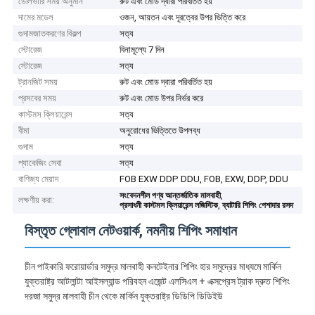
ডেলিভারি সময় অনুমান
রুট এবং মোড দ্বারা পরিবর্তিত হয়
দামের মডেল
ওজন, আয়তন এবং দূরত্বের উপর ভিত্তি করে
গুদামজাতকরণের বিকল্প
সত্য
স্টোরেজ
বিনামূল্যে 7 দিন
স্টোরেজ
সত্য
ট্রানজিট সময়
রুট এবং মোড দ্বারা পরিবর্তিত হয়
প্রসবের সময়
রুট এবং মোড উপর নির্ভর করে
কাস্টমস ক্লিয়ারেন্স
সত্য
বীমা
অনুরোধের ভিত্তিতে উপলব্ধ
গুদাম
সত্য
প্যাকেজিং সেবা
সত্য
বাণিজ্য মেয়াদ
FOB EXW DDP DDU, FOB, EXW, DDP, DDU
,
সংবেদনশীল পণ্য আন্তর্জাতিক মালবাহী
লক্ষণীয় করা:
,
প্রসাধনী কাস্টমস ক্লিয়ারেন্স লজিস্টিক
ব্যাটারি শিপিং পেশাদার রসদ
বিস্তৃত গ্লোবাল নেটওয়ার্ক, নমনীয় শিপিং সমাধান
চীন পাইকারি ফরোয়ার্ডার সমুদ্র মালবাহী কনটেইনার শিপিং হার সমুদ্রের মাধ্যমে মার্কিন
যুক্তরাষ্ট্র আটলান্টা আইসল্যান্ড পরিবহন এজেন্ট এলসিএল + এক্সপ্রেস ট্রাক দ্রুত শিপিং
দরজা সমুদ্র মালবাহী চীন থেকে মার্কিন যুক্তরাষ্ট্র ডিডিপি ডিডিইউ