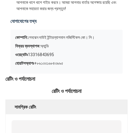
আপনাকে ধাপে ধাপে গাইড করবে। আমরা আপনার বার্তার অপেক্ষায় রয়েছি এবং
আপনাকে সহায়তা করার জন্য প্রস্তুত!
যোগাযোগের তথ্য
কোম্পানি:
শেনঝেন দাউই ইন্টারন্যাশনাল লজিস্টিকস কো। লি।
বিক্রয় ব্যবস্থাপক:
অ্যান্ডি
ওয়েচ্যাটঃ
13316843695
হোয়াটসঅ্যাপঃ
+৮৬১৩৩১৬৮৪৩৬৯৫
রেটিং ও পর্যালোচনা
রেটিং ও পর্যালোচনা
সামগ্রিক রেটিং