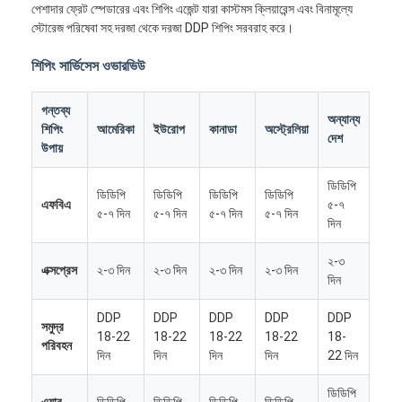
পেশাদার ফ্রেট স্পেডারের এবং শিপিং এজেন্ট যারা কাস্টমস ক্লিয়ারেন্স এবং বিনামূল্যে
স্টোরেজ পরিষেবা সহ দরজা থেকে দরজা DDP শিপিং সরবরাহ করে।
শিপিং সার্ভিসেস ওভারভিউ
গন্তব্য
অন্যান্য
শিপিং
আমেরিকা
ইউরোপ
কানাডা
অস্ট্রেলিয়া
দেশ
উপায়
ডিডিপি
ডিডিপি
ডিডিপি
ডিডিপি
ডিডিপি
এফবিএ
৫-৭
৫-৭ দিন
৫-৭ দিন
৫-৭ দিন
৫-৭ দিন
দিন
২-৩
এক্সপ্রেস
২-৩ দিন
২-৩ দিন
২-৩ দিন
২-৩ দিন
দিন
DDP
DDP
DDP
DDP
DDP
সমুদ্র
18-22
18-22
18-22
18-22
18-
পরিবহন
দিন
দিন
দিন
দিন
22 দিন
ডিডিপি
এয়ার
ডিডিপি
ডিডিপি
ডিডিপি
ডিডিপি