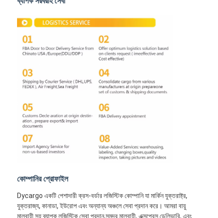
ব্যাপক সরবরাহ সেবা
রেল মালবাহী
আমাজনে পাঠান
ট্রাক মালবাহী
স্টোরেজ সার্ভিস
কোম্পানির প্রোফাইল
Dycargo একটি পেশাদারী ক্রস-বর্ডার লজিস্টিক কোম্পানি যা মার্কিন যুক্তরাষ্ট্র,
যুক্তরাজ্য, কানাডা, ইউরোপ এবং অন্যান্য অঞ্চলে সেবা প্রদান করে। আমরা বায়ু
মালবাহী সহ ব্যাপক লজিস্টিক সেবা প্রদান,সমুদ্র মালবাহী, এক্সপ্রেস ডেলিভারি, এবং