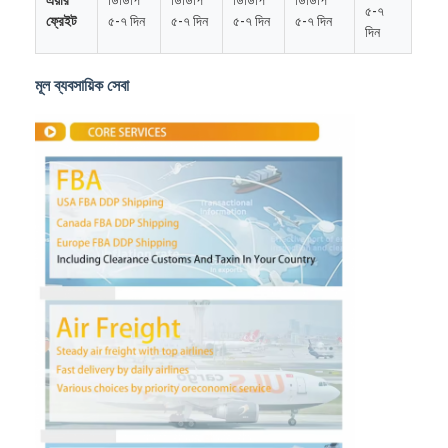
৫-৭
ফ্রেইট
৫-৭ দিন
৫-৭ দিন
৫-৭ দিন
৫-৭ দিন
দিন
মূল ব্যবসায়িক সেবা
বাড়ি
পণ্য
আমাদের সম্পর্কে