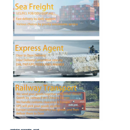
কারখানা ভ্রমণ
মান নিয়ন্ত্রণ
আমাদের সাথে যোগাযোগ করুন
এখন চ্যাট করুন
আন্তর্জাতিক মালবাহী ফরোয়ার্ড
এয়ার ফ্রেট ফরওয়ার্ড
সমুদ্রের মালবাহী
চীন থেকে ডিডিপি শিপিং
এক্সপ্রেস শিপিং