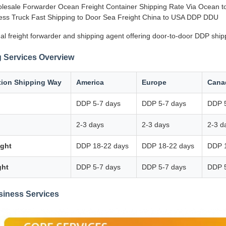
lesale Forwarder Ocean Freight Container Shipping Rate Via Ocean to 
ss Truck Fast Shipping to Door Sea Freight China to USA DDP DDU
al freight forwarder and shipping agent offering door-to-door DDP ship
 Services Overview
tion Shipping Way
America
Europe
Cana
DDP 5-7 days
DDP 5-7 days
DDP 5
2-3 days
2-3 days
2-3 d
ight
DDP 18-22 days
DDP 18-22 days
DDP 
ght
DDP 5-7 days
DDP 5-7 days
DDP 5
siness Services