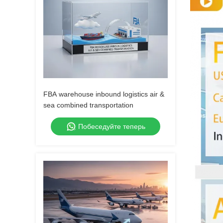
FBA warehouse inbound logistics air &
sea combined transportation
Побеседуйте теперь