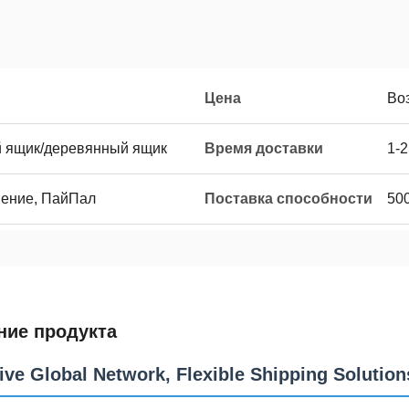
Цена
Во
й ящик/деревянный ящик
Время доставки
1-2
нение, ПайПал
Поставка способности
50
ние продукта
ive Global Network, Flexible Shipping Solution