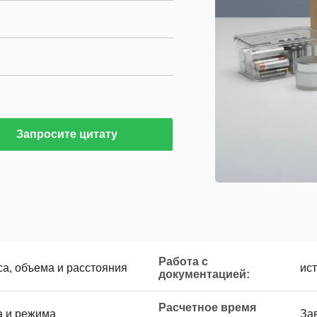
Запросите цитату
Работа с
са, объема и расстояния
ис
документацией:
Расчетное время
а и режима
За