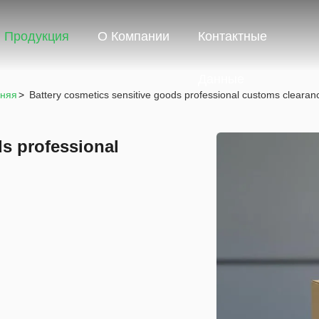
Продукция
О Компании
Контактные
Данные
дняя
>
Battery cosmetics sensitive goods professional customs clearanc
ds professional