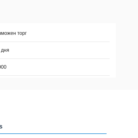
зможен торг
 дня
000
s