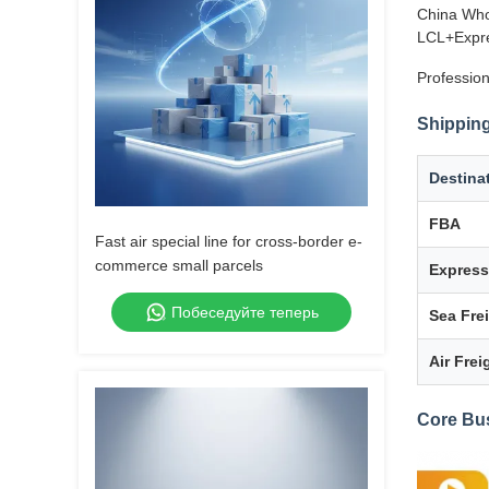
China Who
LCL+Expre
Profession
Shipping
Destina
FBA
Fast air special line for cross-border e-
commerce small parcels
Express
Побеседуйте теперь
Sea Fre
Air Frei
Core Bu