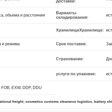
доставки:
Варианты
са, объема и расстояния
ис
складирования:
ХранилищеХранилище:
ис
а и режима
Срок поставки:
За
Страхование:
До
услуги по упаковке:
ис
 FOB, EXW, DDP, DDU
,
,
tional freight
cosmetics customs clearance logistics
battery sh