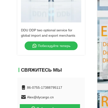
DDU DDP two optional service for
global import and export merchants
Побеседуйте теперь
СВЯЖИТЕСЬ МЫ
86-0755-17388795117
Alex@dycargo.cn