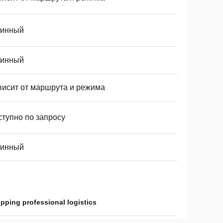
тинный
тинный
висит от маршрута и режима
ступно по запросу
тинный
ipping professional logistics